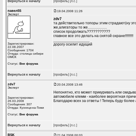
Вернуться к началу
[профиль]
[л.с.]
павел55
19.04.2008 11:26
Эксперт
zdv7
та действительно топоры этим страдают(ну это
же,алигаторы то же.....................
список продолжать???????????
главное все это делать на снятой охране!!!!!!!!!
_________________
Зарегистрирован:
дорогу осилит идущий
22.08.2007
Сообщения: 1704
Откуда: столица сибири
ОМСК
Статус:
Вне форума
Вернуться к началу
[профиль]
[л.с.]
zdv7
20.04.2008 13:46
Эксперт
Непонятно, кто может прикуривать или скиды
автомобиле клемм - наиболее вероятная причи
Зарегистрирован:
Благодарю всех за ответы ! Теперь буду более
26.03.2008
Сообщения: 307
Откуда: Кузнецк-на-Томи
Статус:
Вне форума
Вернуться к началу
[профиль]
[л.с.]
BSK
21.04.2008 00:03