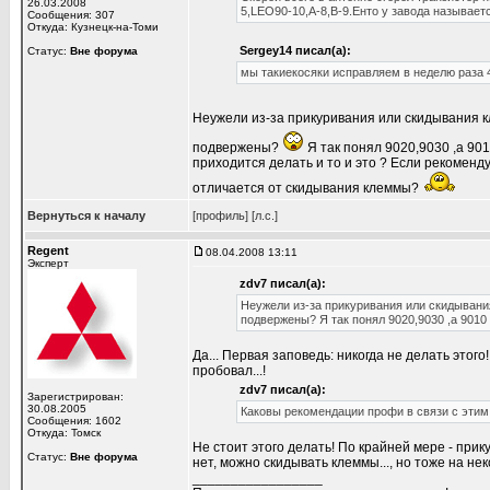
26.03.2008
5,LEO90-10,A-8,B-9.Енто у завода называетс
Сообщения: 307
Откуда: Кузнецк-на-Томи
Sergey14 писал(а):
Статус:
Вне форума
мы такиекосяки исправляем в неделю раза 
Неужели из-за прикуривания или скидывания 
подвержены?
Я так понял 9020,9030 ,а 90
приходится делать и то и это ? Если рекоменд
отличается от скидывания клеммы?
Вернуться к началу
[профиль]
[л.с.]
Regent
08.04.2008 13:11
Эксперт
zdv7 писал(а):
Неужели из-за прикуривания или скидывани
подвержены? Я так понял 9020,9030 ,а 9010
Да... Первая заповедь: никогда не делать этого
пробовал...!
zdv7 писал(а):
Зарегистрирован:
30.08.2005
Каковы рекомендации профи в связи с этим,
Сообщения: 1602
Откуда: Томск
Не стоит этого делать! По крайней мере - пр
Статус:
Вне форума
нет, можно скидывать клеммы..., но тоже на нек
_________________