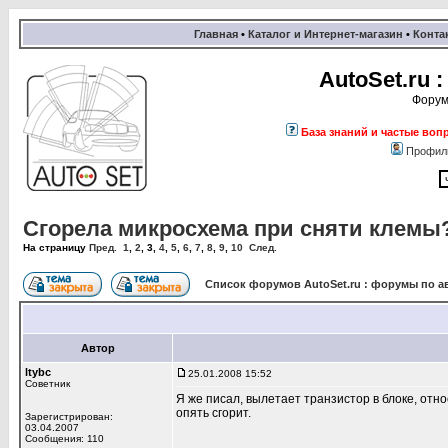
Главная
•
Каталог и Интернет-магазин
•
Конта
AutoSet.ru
Форум
База знаний и частые воп
Профил
Сгорела микросхема при сняти клемы
На страницу
Пред.
1
,
2
,
3
,
4
,
5
,
6
,
7
,
8
,
9
,
10
След.
Список форумов AutoSet.ru : форумы по а
Автор
ltybc
25.01.2008 15:52
Советник
Я же писал, вылетает транзистор в блоке, отн
опять сгорит.
Зарегистрирован:
03.04.2007
Сообщения: 110