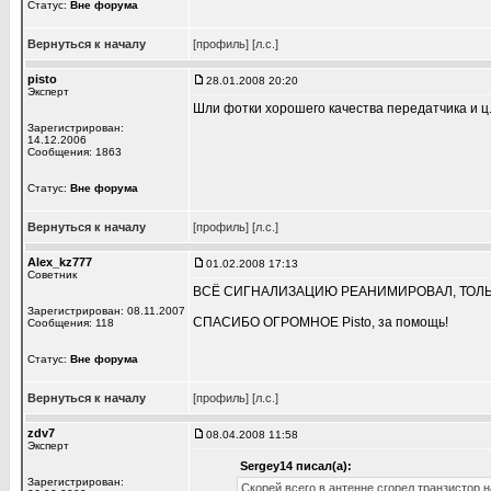
Статус:
Вне форума
Вернуться к началу
[профиль]
[л.с.]
pisto
28.01.2008 20:20
Эксперт
Шли фотки хорошего качества передатчика и ц
Зарегистрирован:
14.12.2006
Сообщения: 1863
Статус:
Вне форума
Вернуться к началу
[профиль]
[л.с.]
Alex_kz777
01.02.2008 17:13
Советник
ВСЁ СИГНАЛИЗАЦИЮ РЕАНИМИРОВАЛ, ТОЛЬКО 
Зарегистрирован: 08.11.2007
СПАСИБО ОГРОМНОЕ Pisto, за помощь!
Сообщения: 118
Статус:
Вне форума
Вернуться к началу
[профиль]
[л.с.]
zdv7
08.04.2008 11:58
Эксперт
Sergey14 писал(а):
Зарегистрирован:
Скорей всего в антенне сгорел транзистор 