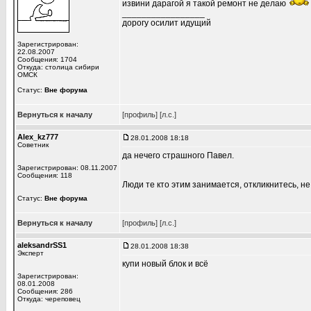
извини дарагой я такой ремонт не делаю
_________________
дорогу осилит идущий
Зарегистрирован:
22.08.2007
Сообщения: 1704
Откуда: столица сибири
ОМСК
Статус:
Вне форума
Вернуться к началу
[профиль]
[л.с.]
Alex_kz777
28.01.2008 18:18
Советник
да нечего страшного Павел.
Зарегистрирован: 08.11.2007
Сообщения: 118
Люди те кто этим занимается, откликнитесь, н
Статус:
Вне форума
Вернуться к началу
[профиль]
[л.с.]
aleksandrSS1
28.01.2008 18:38
Эксперт
купи новый блок и всё
Зарегистрирован:
08.01.2008
Сообщения: 286
Откуда: череповец