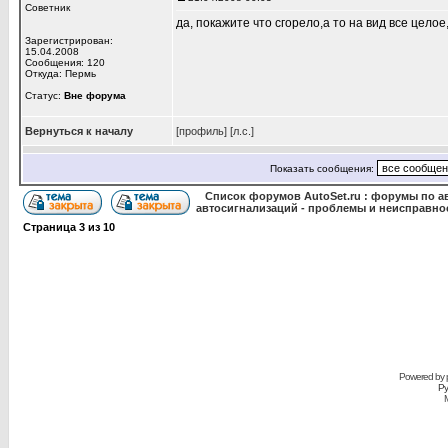
Советник
да, покажите что сгорело,а то на вид все цело
Зарегистрирован:
15.04.2008
Сообщения: 120
Откуда: Пермь
Статус:
Вне форума
Вернуться к началу
[профиль]
[л.с.]
Показать сообщения:
Список форумов AutoSet.ru : форумы по а
автосигнализаций - проблемы и неисправно
Страница
3
из
10
Powered by
Ру
M