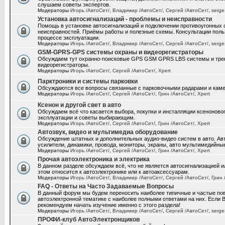
слушаем советы экспертов.
Модераторы
Игорь /АвтоСет/
,
Владимир /АвтоСет/
,
Сергей /АвтоСет/
,
serge
Установка автосигнализаций - проблемы и неисправности
Помощь в установке автосигнализаций и подключении противоугонных с
неисправностей. Приёмы работы и полезные схемы. Консультации поль
процессе эксплуатации.
Модераторы
Игорь /АвтоСет/
,
Владимир /АвтоСет/
,
Сергей /АвтоСет/
,
serge
GSM-GPRS-GPS системы охраны и видеорегистраторы
Обсуждаем тут охранно-поисковые GPS GSM GPRS LBS системы и трек
видеорегистраторы.
Модераторы
Игорь /АвтоСет/
,
Сергей /АвтоСет/
,
Xpert
Парктроники и системы парковки
Обсуждаются все вопросы связанные с парковочными радарами и каме
Модераторы
Игорь /АвтоСет/
,
Сергей /АвтоСет/
,
Грин /АвтоСет/
,
Xpert
Ксенон и другой свет в авто
Обсуждаем всё что касается выбора, покупки и инсталляции ксеноновог
эксплуатации и советы выбирающим.
Модераторы
Игорь /АвтоСет/
,
Сергей /АвтоСет/
,
Грин /АвтоСет/
,
Xpert
Автозвук, видео и мультимедиа оборудование
Обсуждение штатных и дополнительных аудио-видео систем в авто. Ав
усилители, динамики, провода, мониторы, экраны, авто мультимедийны
Модераторы
Игорь /АвтоСет/
,
Сергей /АвтоСет/
,
Грин /АвтоСет/
,
Xpert
Прочая автоэлектроника и электрика
В данном разделе обсуждаем всё, что не является автосигнализацией 
этом относится к автоэлектронике или к автоаксессуарам.
Модераторы
Игорь /АвтоСет/
,
Владимир /АвтоСет/
,
Сергей /АвтоСет/
,
Грин 
FAQ - Ответы на Часто Задаваемые Вопросы
В данный форум мы будем переносить наиболее типичные и частые по
автоэлектронной тематике с наиболее полными ответами на них. Если 
рекомендуем начать изучение именно с этого раздела!
Модераторы
Игорь /АвтоСет/
,
Владимир /АвтоСет/
,
Сергей /АвтоСет/
,
serge
ПРОФИ-клуб АвтоЭлектронщиков