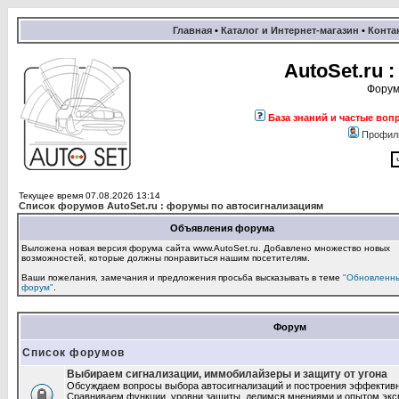
Главная
•
Каталог и Интернет-магазин
•
Конта
AutoSet.ru
Форум
База знаний и частые воп
Профил
Текущее время 07.08.2026 13:14
Список форумов AutoSet.ru : форумы по автосигнализациям
Объявления форума
Выложена новая версия форума сайта www.AutoSet.ru. Добавлено множество новых
возможностей, которые должны понравиться нашим посетителям.
Ваши пожелания, замечания и предложения просьба высказывать в теме
"Обновленн
форум"
.
Форум
Список форумов
Выбираем сигнализации, иммобилайзеры и защиту от угона
Обсуждаем вопросы выбора автосигнализаций и построения эффектив
Сравниваем функции, уровни защиты, делимся мнениями и опытом экс