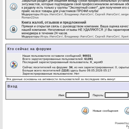
Закрытый раздел для общения между собой профессиональных установщ
энтузиастов, которые подтвердили свой профессионализм активным о
к разделу есть только у группы "Экспертный совет", для получения его
прайс на все товары для участников ПРОФИ-клуба!
Модераторы
Игорь /АвтоСет/
,
Владимир /АвтоСет/
,
Сергей /АвтоСет/
,
serge
Roman22rus
Книга жалоб, отзывов и предложений
Прямая и открытая связь с руководством компании. Ваша оценка качес
нашей компании. Негативные отзывы НЕ УДАЛЯЮТСЯ ;)! Вы гарантирова
менеджера в течении 24 часов.
Модераторы
Игорь /АвтоСет/
,
Владимир /АвтоСет/
,
Сергей /АвтоСет/
,
Xpert
Кто сейчас на форуме
Наши пользователи оставили сообщений:
90031
Всего зарегистрированных пользователей:
61391
Последний зарегистрированный пользователь:
K_wyotO
Сейчас посетителей на форуме:
34
, из них зарегистрированных: 0, скрыты
Больше всего посетителей (
1110
) здесь было 09.05.2026 05:17
Зарегистрированные пользователи: Нет
Эти данные основаны на активности пользователей за последние пять минут
Вход
Имя:
Пароль:
Новые сообщения
Powered by
Ру