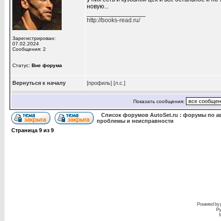
новую...
_________________
http://books-read.ru/
Зарегистрирован:
07.02.2024
Сообщения: 2
Статус:
Вне форума
Вернуться к началу
[профиль]
[л.с.]
Показать сообщения:
Список форумов AutoSet.ru : форумы по а
проблемы и неисправности
Страница
9
из
9
Powered by
Ру
M