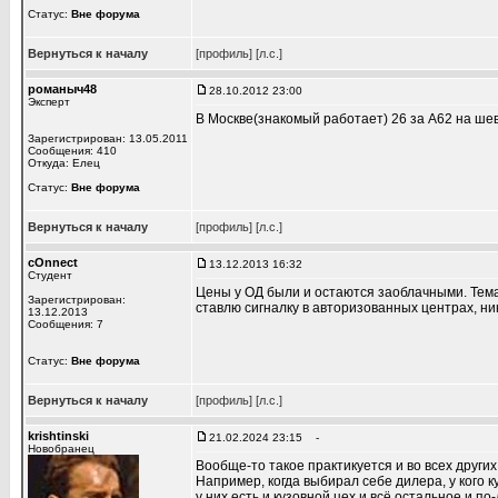
Статус:
Вне форума
Вернуться к началу
[профиль]
[л.с.]
романыч48
28.10.2012 23:00
Эксперт
В Москве(знакомый работает) 26 за А62 на ше
Зарегистрирован: 13.05.2011
Сообщения: 410
Откуда: Елец
Статус:
Вне форума
Вернуться к началу
[профиль]
[л.с.]
cOnnect
13.12.2013 16:32
Студент
Цены у ОД были и остаются заоблачными. Тема 
Зарегистрирован:
ставлю сигналку в авторизованных центрах, ни
13.12.2013
Сообщения: 7
Статус:
Вне форума
Вернуться к началу
[профиль]
[л.с.]
krishtinski
21.02.2024 23:15
-
Новобранец
Вообще-то такое практикуется и во всех других
Например, когда выбирал себе дилера, у кого 
у них есть и кузовной цех и всё остальное и п