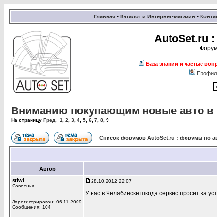
Главная
•
Каталог и Интернет-магазин
•
Конта
AutoSet.ru
Форум
База знаний и частые воп
Профил
Вниманию покупающим новые авто в са
На страницу
Пред.
1
,
2
,
3
,
4
,
5
,
6
,
7
,
8
,
9
Список форумов AutoSet.ru : форумы по а
Автор
stiwi
28.10.2012 22:07
Советник
У нас в Челябинске шкода сервис просит за уст
Зарегистрирован: 06.11.2009
Сообщения: 104