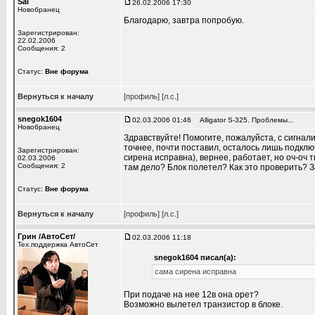
Sal
26.02.2006 17:30
Новобранец
Благодарю, завтра попробую.
Зарегистрирован:
22.02.2006
Сообщения: 2
Статус:
Вне форума
Вернуться к началу
[профиль]
[л.с.]
snegok1604
02.03.2006 01:46
Alligator S-325. Проблемы...
Новобранец
Здравствуйте! Помогите, пожалуйста, с сигна
точнее, почти поставил, осталось лишь подклю
Зарегистрирован:
сирена исправна), вернее, работает, но оч-оч 
02.03.2006
Сообщения: 2
там дело? Блок полетел? Как это проверить? 
Статус:
Вне форума
Вернуться к началу
[профиль]
[л.с.]
Грин /АвтоСет/
02.03.2006 11:18
Тех.поддержка АвтоСет
snegok1604 писал(а):
сама сирена исправна
При подаче на нее 12в она орет?
Возможно вылетел транзистор в блоке.
_________________