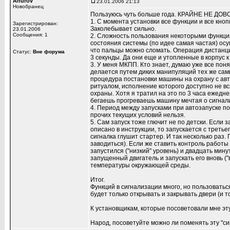
Anurov
23.01.2006 21:13
Новобранец
Пользуюсь чуть больше года. КРАЙНЕ НЕ ДОВО
1. С момента установки все функции и все кноп
Зарегистрирован:
Заколебывает сильно.
23.01.2006
Сообщения: 1
2. Сложность пользования некоторыми функци
состояния системы (по идее самая частая) ос
что пальцы можно сломать. Операция дистанцио
Статус:
Вне форума
3 секунды. Да они еще и утопленные в корпус к
3. У меня МКПП. Кто знает, думаю уже все пон
делается путем диких манипуляций тех же самы
процедура постановки машины на охрану с авт
ритуалом, исполнение которого доступно не вс
охраны. Хотя я тратил на это по 3 часа ежедне
бегаешь прогреваешь машину мечтая о сигнали
4. Период между запусками при автозапуске п
прочих текущих условий нельзя.
5. Сам запуск тоже глючит не по детски. Если
описано в инструкции, то запускается с третье
сигналка глушит стартер. И так несколько раз.
заводиться). Если же ставить контроль работы
запустился ("низкий" уровень) и двадцать мин
запущенный двигатель и запускать его вновь ("
температуры окружающей среды.
Итог.
Функций в сигнализации много, но пользоваться
будет только открывать и закрывать двери (и то
К установщикам, которые посоветовали мне эту,
Народ, посоветуйте можно ли поменять эту "с