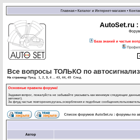
Главная
•
Каталог и Интернет-магазин
•
Конта
AutoSet.ru
Форум
База знаний и частые воп
Профил
Все вопросы ТОЛЬКО по автосигнализац
На страницу
Пред.
1
,
2
,
3
,
4
...
43
,
44
,
45
След.
Основные правила форума!
Задавая вопрос, пожалуйста не забывайте указывать как минимум следующие данные:
автомат).
За флуд,частые повторения,ругань,оскорбления и подобные сообщения,пользователь 
Список форумов AutoSet.ru : форумы по а
Автор