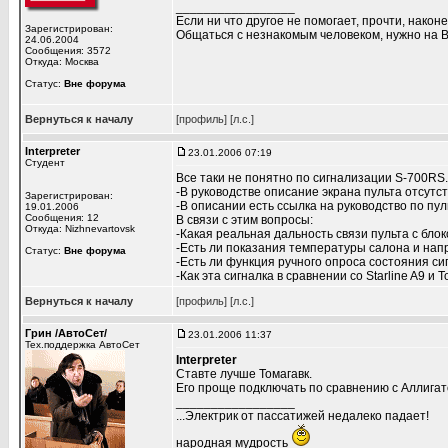
_________________
Если ни что другое не помогает, прочти, наконе
Зарегистрирован:
Общаться с незнакомым человеком, нужно на В
24.06.2004
Сообщения: 3572
Откуда: Москва
Статус:
Вне форума
Вернуться к началу
[профиль]
[л.с.]
Interpreter
23.01.2006 07:19
Студент
Все таки не понятно по сигнализации S-700RS.
-В руководстве описание экрана пульта отсутст
Зарегистрирован:
-В описании есть ссылка на руководство по пул
19.01.2006
Сообщения: 12
В связи с этим вопросы:
Откуда: Nizhnevartovsk
-Какая реальная дальность связи пульта с бло
-Есть ли показания температуры салона и нап
Статус:
Вне форума
-Есть ли функция ручного опроса состояния си
-Как эта сигналка в сравнении со Starline A9 и
Вернуться к началу
[профиль]
[л.с.]
Грин /АвтоСет/
23.01.2006 11:37
Тех.поддержка АвтоСет
Interpreter
Ставте лучше Томагавк.
Его проще подключать по сравнению с Аллигат
_________________
...Электрик от пассатижей недалеко падает!
народная мудрость