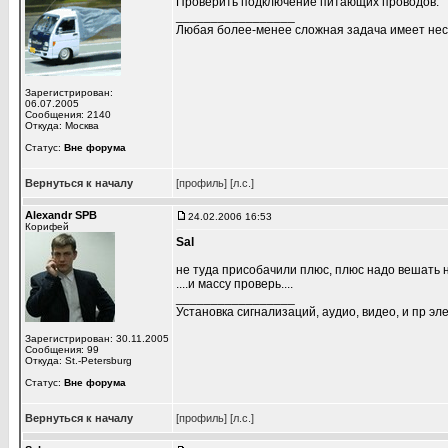
Проверить подключение питающих проводов.
_________________
Любая более-менее сложная задача имеет нес
Зарегистрирован:
06.07.2005
Сообщения: 2140
Откуда: Москва
Статус:
Вне форума
Вернуться к началу
[профиль]
[л.с.]
Alexandr SPB
24.02.2006 16:53
Корифей
Sal
не туда присобачили плюс, плюс надо вешать 
....и массу проверь....
_________________
Установка сигнализаций, аудио, видео, и пр эле
Зарегистрирован: 30.11.2005
Сообщения: 99
Откуда: St.-Petersburg
Статус:
Вне форума
Вернуться к началу
[профиль]
[л.с.]