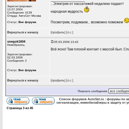
...Электрик от пассатижей недалеко падает!
Зарегистрирован:
13.07.2004
народная мудрость
Сообщения: 4139
Откуда: АвтоСет Москва
Посмотрим, подумаем... возможно поможем
Статус:
Вне форума
Вернуться к началу
[профиль]
[л.с.]
snegok1604
05.03.2006 13:43
Новобранец
Всё ясно! Там плохой контакт с массой был. Сп
Зарегистрирован:
02.03.2006
Сообщения: 2
Статус:
Вне форума
Вернуться к началу
[профиль]
[л.с.]
Показать сообщения:
Список форумов AutoSet.ru : форумы по а
сигнализации, иммобилайзеры и защиту от у
Страница
3
из
45