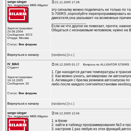
serge-singer
21.11.2005 17:29
Тех. поддержка MMS Alligator
эту сигналку можно подключать не только по т
S-700RS ,порпобуйте перепрограммировать ко
двигателя,она указывает на возможные причи
_________________
Если ни что другое не помогает, прочти, наконе
Зарегистрирован:
Общаться с незнакомым человеком, нужно на В
24.06.2004
Сообщения: 3572
Откуда: Москва
Статус:
Вне форума
Вернуться к началу
[профиль]
[л.с.]
IV_MAX
08.12.2005 01:17
Вопросы по ALLIGATOR S700RS
Студент
1. Где находится датчик температуры в транси
2. Как можно узнать, активирован ли автозапу
Зарегистрирован:
3. Активация с брелка режимов автозапуска п
19.10.2005
Сообщения: 20
либо после каждого снятия/постановки необх
Статус:
Вне форума
Вернуться к началу
[профиль]
[л.с.]
serge-singer
08.12.2005 12:04
Тех. поддержка MMS Alligator
1. в блоке
2. зайти в таблицу программирования №3 и пр
3. настроив 1 раз любую из этих функций,авто