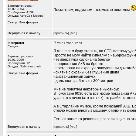
Зарегистрирован:
13.07.2004
Посмотрим, подумаем... возможно поможем
Сообщения: 4139
Откуда: АвтоСет Москва
Статус:
Вне форума
Вернуться к началу
[профиль]
[л.с.]
Interpreter
23.01.2006 12:31
Студент
Я же не сам буду ставить, на СТО, поэтому удо
Просто не могу найти сигналку с набором функ
Зарегистрирован:
- температура салона на брелке
19.01.2006
Сообщения: 12
- напряжение АКБ на брелке
Откуда: Nizhnevartovsk
- постановка на охрану с заведенным двигом бе
- снятие с охраны без глушения двига
Статус:
Вне форума
- дистанционный запуск
- дальность работы от 300 метров
Мне не понятны некоторые ньюансы:
В Томагавке 9030 есть все кроме показаний АКБ
удара отключен (это во всех), то разбив стекл
А в Старлайне А9 все, кроме показаний АКБ. Ес
стекло можно влезть в машину, отключить кноп
Есть ли какие-то решения, позволяющие на эт
Вернуться к началу
[профиль]
[л.с.]