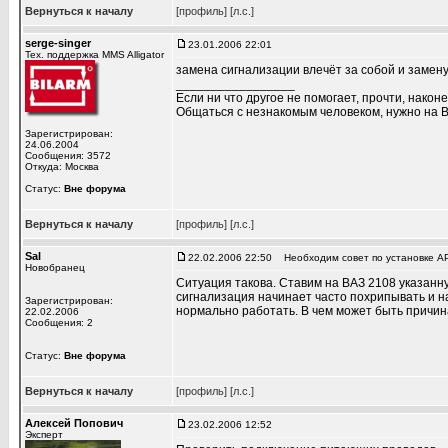
Вернуться к началу
[профиль]
[л.с.]
serge-singer
23.01.2006 22:01
Тех. поддержка MMS Alligator
замена сигнализации влечёт за собой и замену
_________________
Если ни что другое не помогает, прочти, наконе
Общаться с незнакомым человеком, нужно на В
Зарегистрирован:
24.06.2004
Сообщения: 3572
Откуда: Москва
Статус:
Вне форума
Вернуться к началу
[профиль]
[л.с.]
Sal
22.02.2006 22:50
Необходим совет по установке A
Новобранец
Ситуация такова. Ставим на ВАЗ 2108 указанн
сигнализация начинает часто похрипывать и н
Зарегистрирован:
нормально работать. В чем может быть причи
22.02.2006
Сообщения: 2
Статус:
Вне форума
Вернуться к началу
[профиль]
[л.с.]
Алексей Попович
23.02.2006 12:52
Эксперт