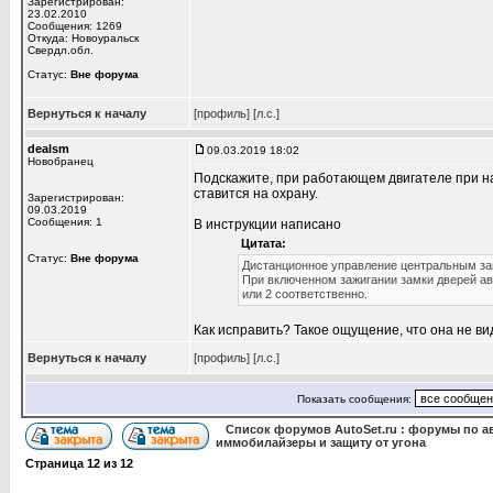
Зарегистрирован:
23.02.2010
Сообщения: 1269
Откуда: Новоуральск
Свердл.обл.
Статус:
Вне форума
Вернуться к началу
[профиль]
[л.с.]
dealsm
09.03.2019 18:02
Новобранец
Подскажите, при работающем двигателе при наж
ставится на охрану.
Зарегистрирован:
09.03.2019
Сообщения: 1
В инструкции написано
Цитата:
Статус:
Вне форума
Дистанционное управление центральным за
При включенном зажигании замки дверей ав
или 2 соответственно.
Как исправить? Такое ощущение, что она не ви
Вернуться к началу
[профиль]
[л.с.]
Показать сообщения:
Список форумов AutoSet.ru : форумы по а
иммобилайзеры и защиту от угона
Страница
12
из
12