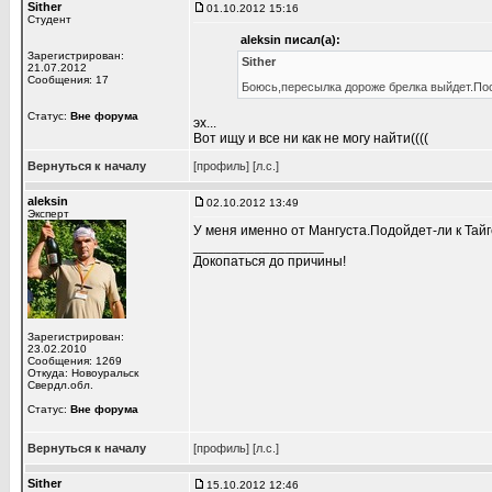
Sither
01.10.2012 15:16
Студент
aleksin писал(а):
Зарегистрирован:
Sither
21.07.2012
Сообщения: 17
Боюсь,пересылка дороже брелка выйдет.П
Статус:
Вне форума
эх...
Вот ищу и все ни как не могу найти((((
Вернуться к началу
[профиль]
[л.с.]
aleksin
02.10.2012 13:49
Эксперт
У меня именно от Мангуста.Подойдет-ли к Тайг
_________________
Докопаться до причины!
Зарегистрирован:
23.02.2010
Сообщения: 1269
Откуда: Новоуральск
Свердл.обл.
Статус:
Вне форума
Вернуться к началу
[профиль]
[л.с.]
Sither
15.10.2012 12:46