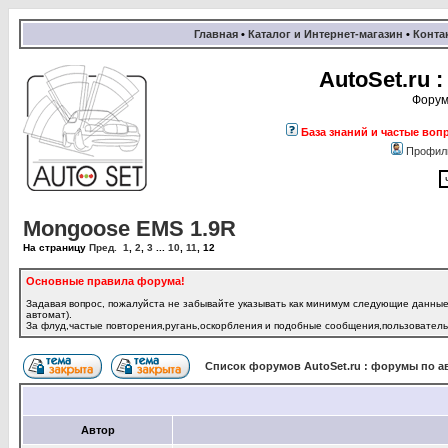
Главная
•
Каталог и Интернет-магазин
•
Конта
AutoSet.ru
Форум
База знаний и частые воп
Профил
Mongoose EMS 1.9R
На страницу
Пред.
1
,
2
,
3
...
10
,
11
,
12
Основные правила форума!
Задавая вопрос, пожалуйста не забывайте указывать как минимум следующие данные:
автомат).
За флуд,частые повторения,ругань,оскорбления и подобные сообщения,пользователь 
Список форумов AutoSet.ru : форумы по а
Автор