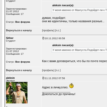
Студент
aleksin писал(а):
Зарегистрирован:
У меня именно от Мангуста.Подойдет-ли к Т
21.07.2012
Сообщения: 17
думаю, подойдет.
они же идентичны, только названия разные...
Статус:
Вне форума
Вернуться к началу
[профиль]
[л.с.]
Sither
10.11.2012 00:58
Студент
aleksin писал(а):
Зарегистрирован:
У меня именно от Мангуста.Подойдет-ли к Т
21.07.2012
Сообщения: 17
Как с вами договориться, что бы по почте пере
Статус:
Вне форума
Вернуться к началу
[профиль]
[л.с.]
aleksin
11.11.2012 07:56
Эксперт
Адрес в личку,плиз.
_________________
Докопаться до причины!