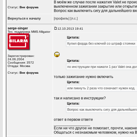
В моём же случае после нажатия Valet не проис
выключенном зажигании закрытие или открытие
Статус:
Вне форума
Вопрос как выключить сигу для дальнейшего в
Вернуться к началу
[профиль]
[л.с.]
serge-singer
12.10.2013 19:41
Тех. поддержка MMS Alligator
Цитата:
Купил форда без ключей со штраф стоянки
Зарегистрирован:
24.06.2004
Цитата:
Сообщения: 3572
Откуда: Москва
по инструкции при нажати 1 раз Valet она д
Статус:
Вне форума
только зажигание нужно включить
Цитата:
или пикнуть 2 раза что означает нужен код.
так и написано в инструкции?
Цитата:
Вопрос как выключить сигу для дальнейшег
ответ в первом ответе
_________________
Если ни что другое не помогает, прочти, наконе
Общаться с незнакомым человеком, нужно на В