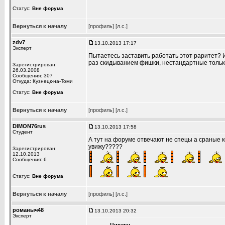
Статус:
Вне форума
Вернуться к началу
[профиль]
[л.с.]
zdv7
13.10.2013 17:17
Эксперт
Пытаетесь заставить работать этот раритет? 
раз скидыванием фишки, нестандартные тольк
Зарегистрирован:
26.03.2008
Сообщения: 307
Откуда: Кузнецк-на-Томи
Статус:
Вне форума
Вернуться к началу
[профиль]
[л.с.]
DIMON76rus
13.10.2013 17:58
Студент
А тут на форуме отвечают не спецы а сраные к
увижу?????
Зарегистрирован:
12.10.2013
Сообщения: 6
Статус:
Вне форума
Вернуться к началу
[профиль]
[л.с.]
романыч48
13.10.2013 20:32
Эксперт