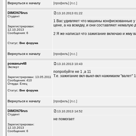
Вернуться к началу
[профиль]
[л.с.]
DIMON76rus
13.10.2013 01:22
Студент
1 Вас удивляет что машины конфискованные у
цене, а на вскидку, и они составляют немалую
Зарегистрирован:
12.10.2013
Сообщения: 6
2 Я же написал что зажигание включаю и жму 
Статус:
Вне форума
Вернуться к началу
[профиль]
[л.с.]
романыч48
13.10.2013 10:43
Эксперт
попробуйте не 1 ,а 11
Т.е. зажигание вкл-выкл-вкл нажимаем "валет" 1
Зарегистрирован: 13.05.2011
Сообщения: 410
Откуда: Елец
Статус:
Вне форума
Вернуться к началу
[профиль]
[л.с.]
DIMON76rus
13.10.2013 14:52
Студент
не помогает
Зарегистрирован:
12.10.2013
Сообщения: 6