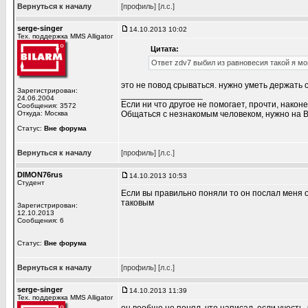
Вернуться к началу
[профиль]
[л.с.]
serge-singer
14.10.2013 10:02
Тех. поддержка MMS Alligator
Цитата:
Ответ zdv7 выбил из равновесия такой я м
это не повод срываться. нужно уметь держать с
Зарегистрирован:
_________________
24.06.2004
Если ни что другое не помогает, прочти, наконе
Сообщения: 3572
Откуда: Москва
Общаться с незнакомым человеком, нужно на В
Статус:
Вне форума
Вернуться к началу
[профиль]
[л.с.]
DIMON76rus
14.10.2013 10:53
Студент
Если вы правильно поняли то он послал меня 
таковым
Зарегистрирован:
12.10.2013
Сообщения: 6
Статус:
Вне форума
Вернуться к началу
[профиль]
[л.с.]
serge-singer
14.10.2013 11:39
Тех. поддержка MMS Alligator