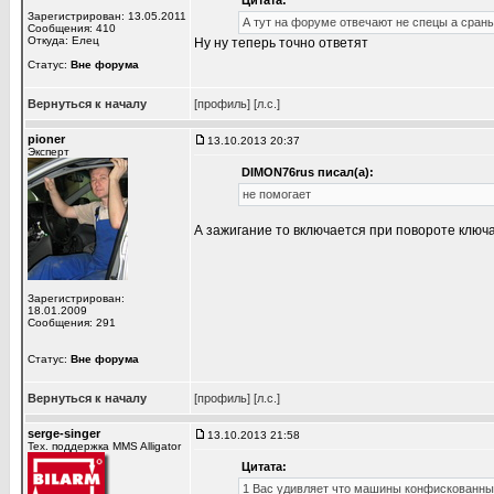
Цитата:
Зарегистрирован: 13.05.2011
А тут на форуме отвечают не спецы а сран
Сообщения: 410
Откуда: Елец
Ну ну теперь точно ответят
Статус:
Вне форума
Вернуться к началу
[профиль]
[л.с.]
pioner
13.10.2013 20:37
Эксперт
DIMON76rus писал(а):
не помогает
А зажигание то включается при повороте ключ
Зарегистрирован:
18.01.2009
Сообщения: 291
Статус:
Вне форума
Вернуться к началу
[профиль]
[л.с.]
serge-singer
13.10.2013 21:58
Тех. поддержка MMS Alligator
Цитата:
1 Вас удивляет что машины конфискованные