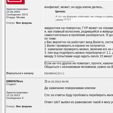
конфискат, может, но куда ключи делись...
Зарегистрирован:
Цитата:
24.06.2004
Сообщения: 3572
А тут на форуме отвечают не спецы а сраны
Откуда: Москва
увижу?????
Статус:
Вне форума
аккуратнее на поворотах, ГУР может не справит
я, как главный колхозник, родившийся и живущ
самостоятельно в проблеме разбираться. Я д
по теме:
у Вас вероятно не работает вход Валета, систе
1.Валет проверить в охране не получится.
2. зажигание проверить можно, включив его ан
3. пин код подобрать можно перебором от 1.1. до
между 3 попытками надо ждать около 15 минут
_________________
Если ни что другое не помогает, прочти, наконе
Общаться с незнакомым человеком, нужно на В
Вернуться к началу
[профиль]
[л.с.]
DIMON76rus
14.10.2013 06:56
Студент
Да зажигание поворачиваю ключом
Зарегистрирован:
Спс за ответы буду пробовать перебирать жал
12.10.2013
Сообщения: 6
Ответ zdv7 выбил из равновесия такой я могу
Статус:
Вне форума