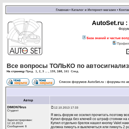
Главная
•
Каталог и Интернет-магазин
•
Конта
AutoSet.ru
Форум
База знаний и частые воп
Профил
Все вопросы ТОЛЬКО по автосигнализац
На страницу
Пред.
1
,
2
,
3
... ,
159
,
160
,
161
След.
Список форумов AutoSet.ru : форумы по а
Автор
DIMON76rus
12.10.2013 17:33
Студент
Я весь форум не осилил прочитать поэтому во
Купил форда без ключей со штраф стоянки на н
Зарегистрирован:
Купил отдельно брелок нашел кнопку Valet нак
12.10.2013
Сообщения: 6
должна пикнуть и выключиться или пикнуть 2 ра