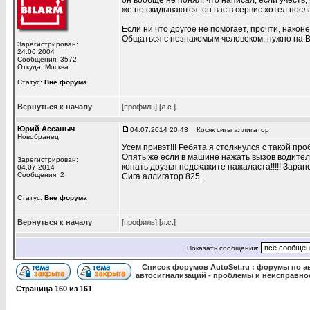
он вообще не понял, что написал, если учесть
же не скидываются. он вас в сервис хотел посл
_________________
Если ни что другое не помогает, прочти, наконе
Общаться с незнакомым человеком, нужно на В
Зарегистрирован:
24.06.2004
Сообщения: 3572
Откуда: Москва
Статус:
Вне форума
Вернуться к началу
[профиль]
[л.с.]
Юрий Ассаныч
04.07.2014 20:43
Косяк сигы аллигатор
Новобранец
Усем привэт!!! Ребята я столкнулся с такой п
Опять же если в машине нажать вызов водител
Зарегистрирован:
копать друзья подскажите пажаласта!!!!! Зара
04.07.2014
Сообщения: 2
Сига аллигатор 825.
Статус:
Вне форума
Вернуться к началу
[профиль]
[л.с.]
Показать сообщения:
Список форумов AutoSet.ru : форумы по а
автосигнализаций - проблемы и неисправно
Страница
160
из
161