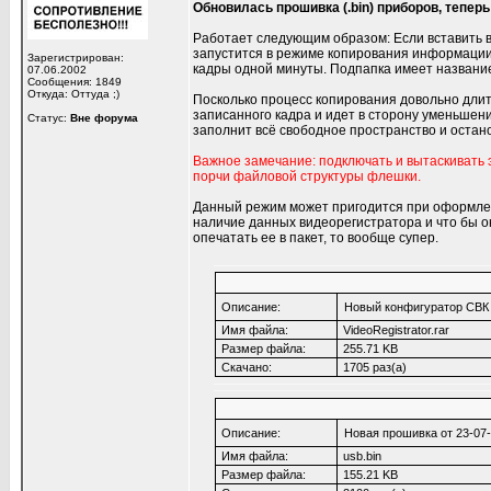
Обновилась прошивка (.bin) приборов, тепе
Работает следующим образом: Если вставить в
запустится в режиме копирования информации.
Зарегистрирован:
кадры одной минуты. Подпапка имеет названи
07.06.2002
Сообщения: 1849
Откуда: Оттуда ;)
Посколько процесс копирования довольно длите
записанного кадра и идет в сторону уменьшен
Статус:
Вне форума
заполнит всё свободное пространство и остан
Важное замечание: подключать и вытаскивать 
порчи файловой структуры флешки.
Данный режим может пригодится при оформлении
наличие данных видеорегистратора и что бы он
опечатать ее в пакет, то вообще супер.
Описание:
Новый конфигуратор СВК 
Имя файла:
VideoRegistrator.rar
Размер файла:
255.71 KB
Скачано:
1705 раз(а)
Описание:
Новая прошивка от 23-07
Имя файла:
usb.bin
Размер файла:
155.21 KB