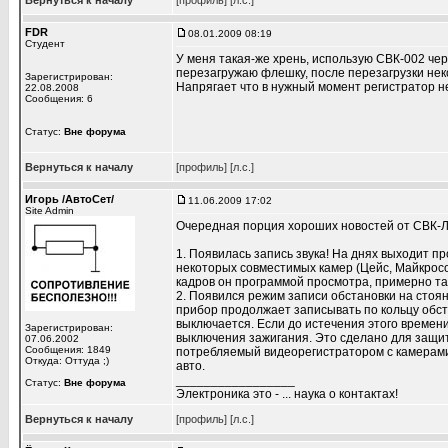
Вернуться к началу
[профиль]
[л.с.]
FDR
08.01.2009 08:19
Студент
У меня такая-же хрень, использую СВК-002 чер
перезагружаю флешку, после перезагрузки нек
Зарегистрирован:
Напрягает что в нужный момент регистратор н
22.08.2008
Сообщения: 6
Статус:
Вне форума
Вернуться к началу
[профиль]
[л.с.]
Игорь /АвтоСет/
11.06.2009 17:02
Site Admin
Очередная порция хороших новостей от СВК-Л
1. Появилась запись звука! На днях выходит п
некоторых совместимых камер (Цейс, Майкрософ
кадров он программой просмотра, примерно та
2. Появился режим записи обстановки на стоян
прибор продолжает записывать по кольцу обст
выключается. Если до истечения этого времен
Зарегистрирован:
выключения зажигания. Это сделано для защиты
07.06.2002
Сообщения: 1849
потребляемый видеорегистратором с камерами 
Откуда: Оттуда ;)
авто.
_________________
Статус:
Вне форума
Электроника это - ... наука о контактах!
Вернуться к началу
[профиль]
[л.с.]