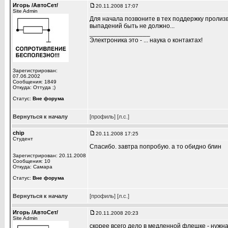
Игорь /АвтоСет/
20.11.2008 17:07
Site Admin
Для начала позвоните в тех поддержку пролизво
выпадений быть не должно...
_________________
Электроника это - ... наука о контактах!
Зарегистрирован:
07.06.2002
Сообщения: 1849
Откуда: Оттуда ;)
Статус:
Вне форума
Вернуться к началу
[профиль]
[л.с.]
chip
20.11.2008 17:25
Студент
Спасибо. завтра попробую. а то обидно блин
Зарегистрирован: 20.11.2008
Сообщения: 10
Откуда: Самара
Статус:
Вне форума
Вернуться к началу
[профиль]
[л.с.]
Игорь /АвтоСет/
20.11.2008 20:23
Site Admin
скорее всего дело в медленной флешке - нужна