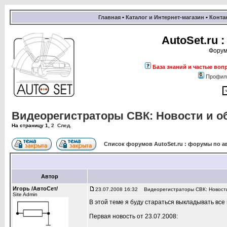
Главная
•
Каталог и Интернет-магазин
•
Конта
AutoSet.ru
Форум
База знаний и частые воп
Профил
Видеорегистраторы СВК: Новости и о
На страницу
1
,
2
След.
Список форумов AutoSet.ru : форумы по а
Автор
Игорь /АвтоСет/
23.07.2008 16:32
Видеорегистраторы СВК: Новости
Site Admin
В этой теме я буду стараться выкладывать все
Первая новость от 23.07.2008: