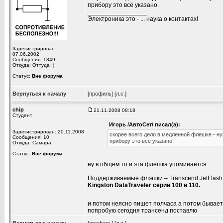
прибору это всё указано.
_________________
Электроника это - ... наука о контактах!
Зарегистрирован:
07.06.2002
Сообщения: 1849
Откуда: Оттуда ;)
Статус:
Вне форума
Вернуться к началу
[профиль]
[л.с.]
chip
21.11.2008 08:18
Студент
Игорь /АвтоСет/ писал(а):
Зарегистрирован: 20.11.2008
скорее всего дело в медленной флешке - ну
Сообщения: 10
прибору это всё указано.
Откуда: Самара
Статус:
Вне форума
ну в общем то и эта флешка упоминается
Поддерживаемые флэшки – Transcend JetFlash се
Kingston DataTraveler серии 100 и 110.
и потом неясно пишет полчаса а потом бывае
попробую сегодня трансенд поставлю