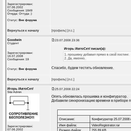
Зарегистрирован:
07.06.2002
Сообщения: 1849
Откуда: Оттуда ;)
Статус:
Вне форума
Вернуться к началу
[профиль]
[л.с.]
Goodwin
23.07.2008 23:36
Студент
Игорь /АвтоСет/ писал(а):
Зарегистрирован:
1. прошивку добавил прямо в свой постинг.
16.07.2008
2. Да, именно.
Сообщения: 19
Спасибо, будем тестить обновление.
Статус:
Вне форума
Вернуться к началу
[профиль]
[л.с.]
Игорь /АвтоСет/
25.07.2008 22:24
Site Admin
Опять обновилась прошивка и конфигуратор.
Добавили синхронизацию времени в приборе п
Описание:
Конфигуратор 25.07.2008 
Имя файла:
VideoRegistrator.rar
Зарегистрирован:
07.06.2002
Размер файла:
255.89 KB