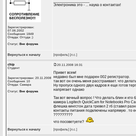
_________________
Электроника это - ... наука о контактах!
Зарегистрирован:
07.06.2002
Сообщения: 1849
Откуда: Оттуда ;)
Статус:
Вне форума
Вернуться к началу
[профиль]
[л.с.]
chip
20.11.2008 16:31
Студент
Привет всем!
недавно был мне подарен 002 регистратор.
Зарегистрирован: 20.11.2008
так вот он очень меня расстраивает. что делат
Сообщения: 10
Откуда: Самара
Ну пропуск одного двух кадров я еще готов тер
напрягает однако
Статус:
Вне форума
Так вот вечный вопрос ! Что делать блин и кто
камера Logitech QuickCam for Notebooks Pro Car
флешка кингстон дата тревел 2 гб (ставил раз
контакты питания подключены напрямую . то 
?????????
что посоветуете?
Вернуться к началу
[профиль]
[л.с.]