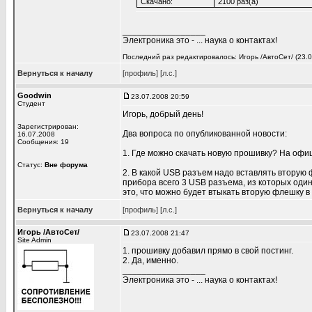
Скачано:
2100 раз(а)
_________________
Электроника это - ... наука о контактах!
Последний раз редактировалось: Игорь /АвтоСет/ (23.0
Вернуться к началу
[профиль]
[л.с.]
Goodwin
23.07.2008 20:59
Студент
Игорь, добрый день!
Зарегистрирован:
Два вопроса по опубликованной новости:
16.07.2008
Сообщения: 19
1. Где можно скачать новую прошивку? На офиц
Статус:
Вне форума
2. В какой USB разъем надо вставлять вторую
прибора всего 3 USB разъема, из которых один
это, что можно будет втыкать вторую флешку 
Вернуться к началу
[профиль]
[л.с.]
Игорь /АвтоСет/
23.07.2008 21:47
Site Admin
1. прошивку добавил прямо в свой постинг.
2. Да, именно.
_________________
Электроника это - ... наука о контактах!