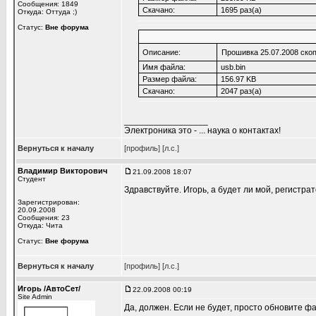
Сообщения: 1849
Скачано:
1695 раз(а)
Откуда: Оттуда ;)
Статус:
Вне форума
Описание:
Прошивка 25.07.2008 ско
Имя файла:
usb.bin
Размер файла:
156.97 KB
Скачано:
2047 раз(а)
_________________
Электроника это - ... наука о контактах!
Вернуться к началу
[профиль]
[л.с.]
Владимир Викторович
21.09.2008 18:07
Студент
Здравствуйте. Игорь, а будет ли мой, регистр
Зарегистрирован:
20.09.2008
Сообщения: 23
Откуда: Чита
Статус:
Вне форума
Вернуться к началу
[профиль]
[л.с.]
Игорь /АвтоСет/
22.09.2008 00:19
Site Admin
Да, должен. Если не будет, просто обновите ф