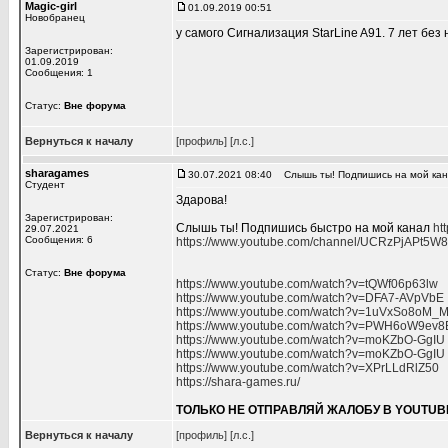
Magic-girl
01.09.2019 00:51
Новобранец
у самого Сигнализация StarLine A91. 7 лет без
Зарегистрирован:
01.09.2019
Сообщения: 1
Статус:
Вне форума
Вернуться к началу
[профиль]
[л.с.]
sharagames
30.07.2021 08:40
Слышь ты! Подпишись на мой ка
Студент
Здарова!
Зарегистрирован:
Слышь ты! Подпишись быстро на мой канал
ht
29.07.2021
Сообщения: 6
https://www.youtube.com/channel/UCRzPjAPt5
Статус:
Вне форума
https://www.youtube.com/watch?v=tQWf06p63lw
https://www.youtube.com/watch?v=DFA7-AVpVbE
https://www.youtube.com/watch?v=1uVxSo8oM_
https://www.youtube.com/watch?v=PWH6oW9ev8
https://www.youtube.com/watch?v=moKZbO-GgIU
https://www.youtube.com/watch?v=moKZbO-GgIU
https://www.youtube.com/watch?v=XPrLLdRlZ50
https://shara-games.ru/
ТОЛЬКО НЕ ОТПРАВЛЯЙ ЖАЛОБУ В YOUTUB
Вернуться к началу
[профиль]
[л.с.]