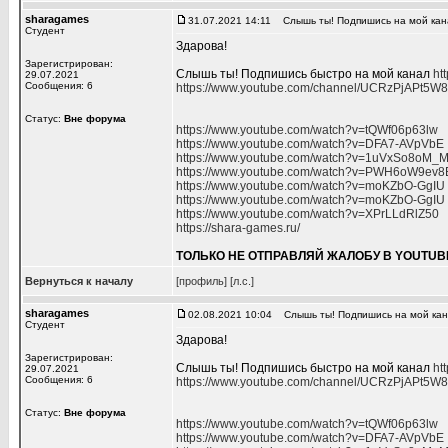
sharagames
31.07.2021 14:11
Слышь ты! Подпишись на мой кан
Студент
Здарова!
Зарегистрирован:
Слышь ты! Подпишись быстро на мой канал
ht
29.07.2021
Сообщения: 6
https://www.youtube.com/channel/UCRzPjAPt5
Статус:
Вне форума
https://www.youtube.com/watch?v=tQWf06p63lw
https://www.youtube.com/watch?v=DFA7-AVpVbE
https://www.youtube.com/watch?v=1uVxSo8oM_
https://www.youtube.com/watch?v=PWH6oW9ev8
https://www.youtube.com/watch?v=moKZbO-GgIU
https://www.youtube.com/watch?v=moKZbO-GgIU
https://www.youtube.com/watch?v=XPrLLdRlZ50
https://shara-games.ru/
ТОЛЬКО НЕ ОТПРАВЛЯЙ ЖАЛОБУ В YOUTUB
Вернуться к началу
[профиль]
[л.с.]
sharagames
02.08.2021 10:04
Слышь ты! Подпишись на мой ка
Студент
Здарова!
Зарегистрирован:
Слышь ты! Подпишись быстро на мой канал
ht
29.07.2021
Сообщения: 6
https://www.youtube.com/channel/UCRzPjAPt5
Статус:
Вне форума
https://www.youtube.com/watch?v=tQWf06p63lw
https://www.youtube.com/watch?v=DFA7-AVpVbE