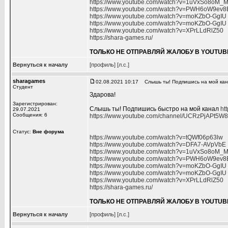
https://www.youtube.com/watch?v=1uVxSo8oM_
https://www.youtube.com/watch?v=PWH6oW9ev8
https://www.youtube.com/watch?v=moKZbO-GgIU
https://www.youtube.com/watch?v=moKZbO-GgIU
https://www.youtube.com/watch?v=XPrLLdRlZ50
https://shara-games.ru/
ТОЛЬКО НЕ ОТПРАВЛЯЙ ЖАЛОБУ В YOUTUB
Вернуться к началу
[профиль]
[л.с.]
sharagames
02.08.2021 10:17
Слышь ты! Подпишись на мой ка
Студент
Здарова!
Зарегистрирован:
Слышь ты! Подпишись быстро на мой канал
ht
29.07.2021
Сообщения: 6
https://www.youtube.com/channel/UCRzPjAPt5
Статус:
Вне форума
https://www.youtube.com/watch?v=tQWf06p63lw
https://www.youtube.com/watch?v=DFA7-AVpVbE
https://www.youtube.com/watch?v=1uVxSo8oM_
https://www.youtube.com/watch?v=PWH6oW9ev8
https://www.youtube.com/watch?v=moKZbO-GgIU
https://www.youtube.com/watch?v=moKZbO-GgIU
https://www.youtube.com/watch?v=XPrLLdRlZ50
https://shara-games.ru/
ТОЛЬКО НЕ ОТПРАВЛЯЙ ЖАЛОБУ В YOUTUB
Вернуться к началу
[профиль]
[л.с.]