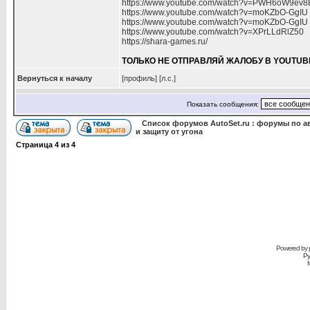
https://www.youtube.com/watch?v=PWH6oW9ev8
https://www.youtube.com/watch?v=moKZbO-GgIU
https://www.youtube.com/watch?v=moKZbO-GgIU
https://www.youtube.com/watch?v=XPrLLdRlZ50
https://shara-games.ru/
ТОЛЬКО НЕ ОТПРАВЛЯЙ ЖАЛОБУ В YOUTUB
Вернуться к началу
[профиль]
[л.с.]
Показать сообщения:
Список форумов AutoSet.ru : форумы по а
и защиту от угона
Страница
4
из
4
Powered by
Ру
M