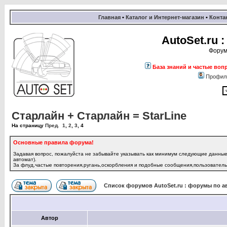
Главная
•
Каталог и Интернет-магазин
•
Конта
AutoSet.ru
Форум
База знаний и частые воп
Профил
Старлайн + Старлайн = StarLine
На страницу
Пред.
1
,
2
,
3
,
4
Основные правила форума!
Задавая вопрос, пожалуйста не забывайте указывать как минимум следующие данные:
автомат).
За флуд,частые повторения,ругань,оскорбления и подобные сообщения,пользователь 
Список форумов AutoSet.ru : форумы по а
Автор