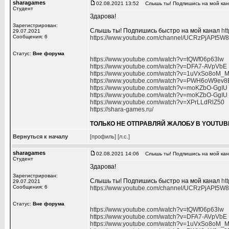
sharagames
02.08.2021 13:52
Слышь ты! Подпишись на мой ка
Студент
Здарова!
Зарегистрирован:
Слышь ты! Подпишись быстро на мой канал
ht
29.07.2021
Сообщения: 6
https://www.youtube.com/channel/UCRzPjAPt5
Статус:
Вне форума
https://www.youtube.com/watch?v=tQWf06p63lw
https://www.youtube.com/watch?v=DFA7-AVpVbE
https://www.youtube.com/watch?v=1uVxSo8oM_
https://www.youtube.com/watch?v=PWH6oW9ev8
https://www.youtube.com/watch?v=moKZbO-GgIU
https://www.youtube.com/watch?v=moKZbO-GgIU
https://www.youtube.com/watch?v=XPrLLdRlZ50
https://shara-games.ru/
ТОЛЬКО НЕ ОТПРАВЛЯЙ ЖАЛОБУ В YOUTUB
Вернуться к началу
[профиль]
[л.с.]
sharagames
02.08.2021 14:06
Слышь ты! Подпишись на мой ка
Студент
Здарова!
Зарегистрирован:
Слышь ты! Подпишись быстро на мой канал
ht
29.07.2021
Сообщения: 6
https://www.youtube.com/channel/UCRzPjAPt5
Статус:
Вне форума
https://www.youtube.com/watch?v=tQWf06p63lw
https://www.youtube.com/watch?v=DFA7-AVpVbE
https://www.youtube.com/watch?v=1uVxSo8oM_