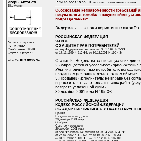
Игорь /АвтоСет/
24.09.2004 15:00
Вниманию покупающим новые авто 
Site Admin
Обоснование неправомерности требований а
покупателя автомобиля покупки и/или устано
подразделениях:
Выдержки из законов и нормативных актов РФ:
РОССИЙСКАЯ ФЕДЕРАЦИЯ
ЗАКОН
Зарегистрирован:
О ЗАЩИТЕ ПРАВ ПОТРЕБИТЕЛЕЙ
07.06.2002
Сообщения: 1849
(в ред. Федеральных законов от 09.01.1996 N 2-ФЗ,
Откуда: Оттуда ;)
от 17.12.1999 N 212-ФЗ, от 30.12.2001 N 196-ФЗ)
Статус:
Вне форума
Статья 16. Недействительность условий дого
2.
Запрещается обусловливать приобретение 
Убытки, причиненные потребителю вследствие 
продавцом (исполнителем) в полном объеме.
3. Продавец (исполнитель)
не вправе без согл
вправе отказаться от оплаты таких работ (усл
возврата уплаченной суммы.
30 декабря 2001 года N 195-ФЗ
РОССИЙСКАЯ ФЕДЕРАЦИЯ
КОДЕКС РОССИЙСКОЙ ФЕДЕРАЦИИ
ОБ АДМИНИСТРАТИВНЫХ ПРАВОНАРУШЕН
Принят
Государственной Думой
20 декабря 2001 года
Одобрен
Советом Федерации
26 декабря 2001 года
(в ред. Федеральных законов от 25.04.2002 N 41-ФЗ,
от 25.07.2002 N 112-ФЗ, от 30.10.2002 N 130-ФЗ,
от 31.10.2002 N 133-ФЗ, от 31.12.2002 N 187-ФЗ,