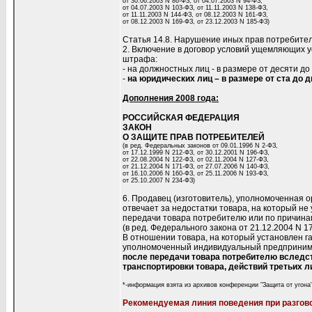
от 30.06.2003 N 86-ФЗ, от 04.07.2003 N 94-ФЗ,
от 04.07.2003 N 103-ФЗ, от 11.11.2003 N 138-ФЗ,
от 11.11.2003 N 144-ФЗ, от 08.12.2003 N 161-ФЗ,
от 08.12.2003 N 169-ФЗ, от 23.12.2003 N 185-ФЗ)
Статья 14.8. Нарушение иных прав потребите
2. Включение в договор условий ущемляющих 
штрафа:
- на должностных лиц - в размере от десяти 
-
на юридических лиц – в размере от ста до
Дополнения 2008 года:
РОССИЙСКАЯ ФЕДЕРАЦИЯ
ЗАКОН
О ЗАЩИТЕ ПРАВ ПОТРЕБИТЕЛЕЙ
(в ред. Федеральных законов от 09.01.1996 N 2-ФЗ,
от 17.12.1999 N 212-ФЗ, от 30.12.2001 N 196-ФЗ,
от 22.08.2004 N 122-ФЗ, от 02.11.2004 N 127-ФЗ,
от 21.12.2004 N 171-ФЗ, от 27.07.2006 N 140-ФЗ,
от 16.10.2006 N 160-ФЗ, от 25.11.2006 N 193-ФЗ,
от 25.10.2007 N 234-ФЗ)
6. Продавец (изготовитель), уполномоченная
отвечает за недостатки товара, на который не
передачи товара потребителю или по причинам
(в ред. Федерального закона от 21.12.2004 N 1
В отношении товара, на который установлен г
уполномоченный индивидуальный предприним
после передачи товара потребителю вследс
транспортировки товара, действий третьих 
*-информация взята из архивов конференции "Защита от угона"
Рекомендуемая линия поведения при разгово