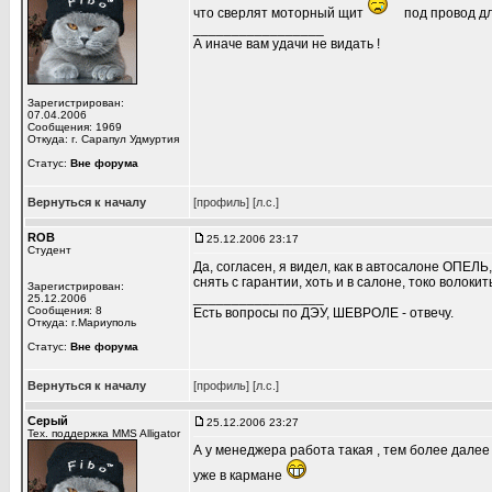
что сверлят моторный щит
под провод дл
_________________
А иначе вам удачи не видать !
Зарегистрирован:
07.04.2006
Сообщения: 1969
Откуда: г. Сарапул Удмуртия
Статус:
Вне форума
Вернуться к началу
[профиль]
[л.с.]
ROB
25.12.2006 23:17
Студент
Да, согласен, я видел, как в автосалоне ОПЕЛЬ,
снять с гарантии, хоть и в салоне, токо воло
Зарегистрирован:
_________________
25.12.2006
Сообщения: 8
Есть вопросы по ДЭУ, ШЕВРОЛЕ - отвечу.
Откуда: г.Мариуполь
Статус:
Вне форума
Вернуться к началу
[профиль]
[л.с.]
Серый
25.12.2006 23:27
Тех. поддержка MMS Alligator
А у менеджера работа такая , тем более далее
уже в кармане
_________________