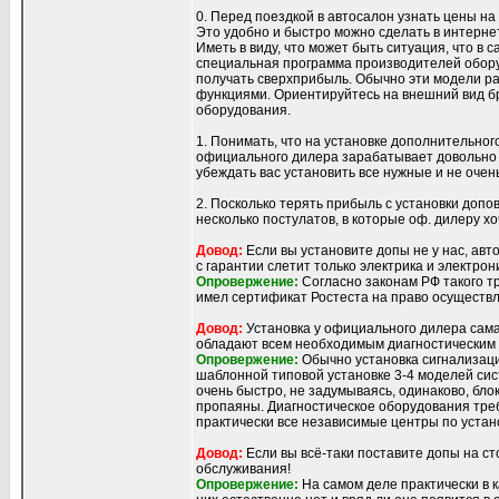
0. Перед поездкой в автосалон узнать цены на
Это удобно и быстро можно сделать в интерне
Иметь в виду, что может быть ситуация, что в
специальная программа производителей обору
получать сверхприбыль. Обычно эти модели ра
функциями. Ориентируйтесь на внешний вид бр
оборудования.
1. Понимать, что на установке дополнительног
официального дилера зарабатывает довольно б
убеждать вас установить все нужные и не очень
2. Посколько терять прибыль с установки допо
несколько постулатов, в которые оф. дилеру х
Довод:
Если вы установите допы не у нас, авт
с гарантии слетит только электрика и электро
Опровержение:
Согласно законам РФ такого т
имел сертификат Ростеста на право осуществл
Довод:
Установка у официального дилера сама
обладают всем необходимым диагностическим
Опровержение:
Обычно установка сигнализаци
шаблонной типовой установке 3-4 моделей сис
очень быстро, не задумываясь, одинаково, бло
пропаяны. Диагностическое оборудования треб
практически все независимые центры по устан
Довод:
Если вы всё-таки поставите допы на ст
обслуживания!
Опровержение:
На самом деле практически в 