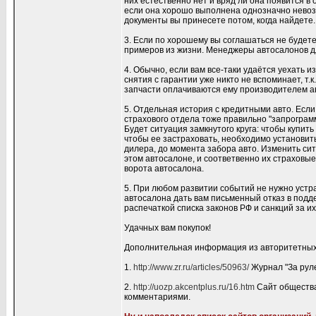
них естественно нет и вряд ли она появится в
если она хорошо выполнена однозначно невозмо
документы вы принесете потом, когда найдете.
3. Если по хорошему вы соглашаться не будет
примеров из жизни. Менеджеры автосалонов дл
4. Обычно, если вам все-таки удаётся уехать и
снятия с гарантии уже никто не вспоминает, т.к
запчасти оплачиваются ему производителем а
5. Отдельная история с кредитными авто. Есл
страхового отдела тоже правильно "запрограм
Будет ситуация замкнутого круга: чтобы купит
чтобы ее застраховать, необходимо установит
дилера, до момента забора авто. Изменить сит
этом автосалоне, и соответвенно их страховы
ворота автосалона.
5. При любом развитии событий не нужно устра
автосалона дать вам письменный отказ в подд
распечаткой списка законов РФ и санкций за 
Удачных вам покупок!
Дополнительная информация из авторитетных 
1.
http://www.zr.ru/articles/50963/
Журнал "За руле
2.
http://uozp.akcentplus.ru/16.htm
Сайт общества
комментариями.