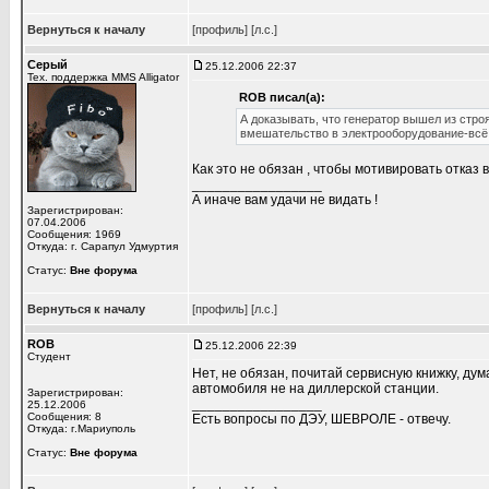
Вернуться к началу
[профиль]
[л.с.]
Серый
25.12.2006 22:37
Тех. поддержка MMS Alligator
ROB писал(а):
А доказывать, что генератор вышел из стро
вмешательство в электрооборудование-всё
Как это не обязан , чтобы мотивировать отказ в 
_________________
А иначе вам удачи не видать !
Зарегистрирован:
07.04.2006
Сообщения: 1969
Откуда: г. Сарапул Удмуртия
Статус:
Вне форума
Вернуться к началу
[профиль]
[л.с.]
ROB
25.12.2006 22:39
Студент
Нет, не обязан, почитай сервисную книжку, ду
автомобиля не на диллерской станции.
Зарегистрирован:
_________________
25.12.2006
Сообщения: 8
Есть вопросы по ДЭУ, ШЕВРОЛЕ - отвечу.
Откуда: г.Мариуполь
Статус:
Вне форума