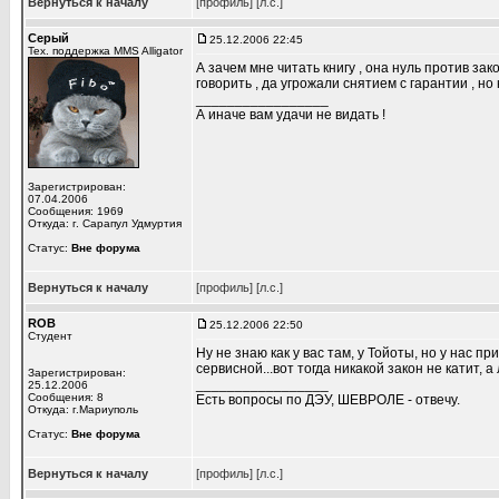
Вернуться к началу
[профиль]
[л.с.]
Серый
25.12.2006 22:45
Тех. поддержка MMS Alligator
А зачем мне читать книгу , она нуль против за
говорить , да угрожали снятием с гарантии , но
_________________
А иначе вам удачи не видать !
Зарегистрирован:
07.04.2006
Сообщения: 1969
Откуда: г. Сарапул Удмуртия
Статус:
Вне форума
Вернуться к началу
[профиль]
[л.с.]
ROB
25.12.2006 22:50
Студент
Ну не знаю как у вас там, у Тойоты, но у нас пр
сервисной...вот тогда никакой закон не катит, а
Зарегистрирован:
_________________
25.12.2006
Сообщения: 8
Есть вопросы по ДЭУ, ШЕВРОЛЕ - отвечу.
Откуда: г.Мариуполь
Статус:
Вне форума
Вернуться к началу
[профиль]
[л.с.]