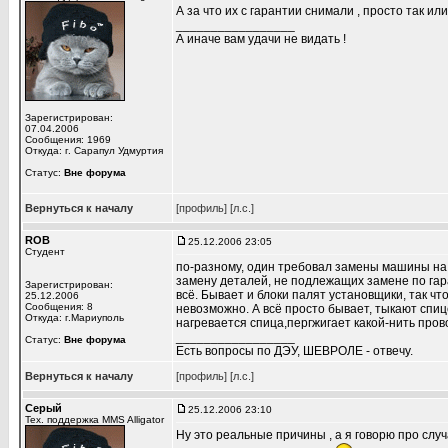
А за что их с гарантии снимали , просто так ил
_________________
А иначе вам удачи не видать !
Зарегистрирован:
07.04.2006
Сообщения: 1969
Откуда: г. Сарапул Удмуртия
Статус:
Вне форума
Вернуться к началу
[профиль]
[л.с.]
ROB
25.12.2006 23:05
Студент
по-разному, один требовал замены машины на н
замену деталей, не подлежащих замене по гара
Зарегистрирован:
всё. Бывает и блоки палят установщики, так чт
25.12.2006
Сообщения: 8
невозможно. А всё просто бывает, тыкают спиц
Откуда: г.Мариуполь
нагревается спица,пергжигает какой-нить провод
_________________
Статус:
Вне форума
Есть вопросы по ДЭУ, ШЕВРОЛЕ - отвечу.
Вернуться к началу
[профиль]
[л.с.]
Серый
25.12.2006 23:10
Тех. поддержка MMS Alligator
Ну это реальные причины , а я говорю про случ