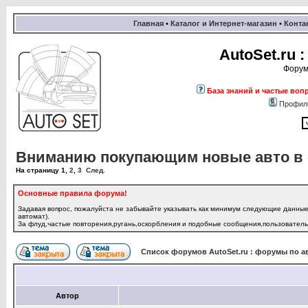
Главная
•
Каталог и Интернет-магазин
•
Конта
AutoSet.ru
Форум
База знаний и частые воп
Профил
Вниманию покупающим новые авто в са
На страницу
1
,
2
,
3
След.
Основные правила форума!
Задавая вопрос, пожалуйста не забывайте указывать как минимум следующие данные:
автомат).
За флуд,частые повторения,ругань,оскорбления и подобные сообщения,пользователь 
Список форумов AutoSet.ru : форумы по а
Автор