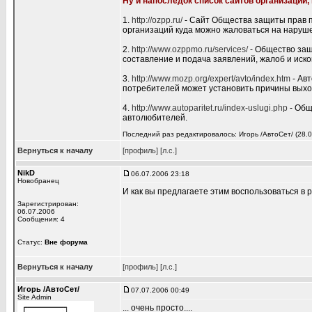
Ну и напоследок список сайтов организаций
1.
http://ozpp.ru/
- Сайт Общества защиты прав п
организаций куда можно жаловаться на наруш
2.
http://www.ozppmo.ru/services/
- Общество защ
составление и подача заявлений, жалоб и иско
3.
http://www.mozp.org/expert/avto/index.htm
- Ав
потребителей может установить причины выход
4.
http://www.autoparitet.ru/index-uslugi.php
- Общ
автолюбителей.
Последний раз редактировалось: Игорь /АвтоСет/ (28.0
Вернуться к началу
[профиль]
[л.с.]
NikD
06.07.2006 23:18
Новобранец
И как вы предлагаете этим воспользоваться в
Зарегистрирован:
06.07.2006
Сообщения: 4
Статус:
Вне форума
Вернуться к началу
[профиль]
[л.с.]
Игорь /АвтоСет/
07.07.2006 00:49
Site Admin
... очень просто....