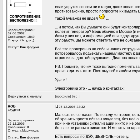
если упрутся совсем ни в какую, даже после тв
противозаконно, просто попросите их выдать Ва
такой бумажки не видел
...
... и потом, как Вы думаете они будут контрол
Зарегистрирован:
полетит генератор? Ведь обычно в Москве (и н
07.06.2002
базы у них нет, и информацией они с друг друг
Сообщения: 1849
эту работу, Вы можете ответить что не обязанн
Откуда: Оттуда ;)
Статус:
Вне форума
Всё это проверенно на себе и наших сотрудник
потребовалось подьехать нашему мастеру к дил
строя из-за доп. оборудования. Диагноз после
PS. Поймите, что им тоже выгодно поменять за
производитель авто. Поэтому всё в любом слу
Удачи!
_________________
Электроника это - ... наука о контактах!
Вернуться к началу
[профиль]
[л.с.]
ROB
25.12.2006 22:32
Студент
Малость не согласен. По поводу контроля, ест
её хранить просто обязан владелец, без неё о
Зарегистрирован:
причине установки сигнализации никто и не о
25.12.2006
Сообщения: 8
больше не рассматривается. И менять по гаран
Откуда: г.Мариуполь
_________________
Есть вопросы по ДЭУ, ШЕВРОЛЕ - отвечу.
Статус:
Вне форума