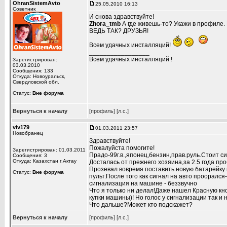
OhranSistemAvto
25.05.2010 16:13
Советник
И снова здравствуйте!
Zhora_tmb
А где живешь-то? Укажи в профиле. 
ВЕДЬ ТАК? ДРУЗЬЯ!
Всем удачных инсталляций!
_________________
Всем удачных инсталляций !
Зарегистрирован:
03.03.2010
Сообщения: 133
Откуда: Новоуральск,
Свердловской обл.
Статус:
Вне форума
Вернуться к началу
[профиль]
[л.с.]
viv179
01.03.2011 23:57
Новобранец
Здравствуйте!
Пожалуйста помогите!
Зарегистрирован: 01.03.2011
Прадо-99г.в.,японец,бензин,прав.руль.Стоит 
Сообщения: 3
Откуда: Казахстан г.Актау
Досталась от прежнего хозяина,за 2.5 года про
Прозевал вовремя поставить новую батарейку
Статус:
Вне форума
пульт.После того как сигнал на авто проорался
сигнализация на машине - беззвучно
Что я только ни делал!Даже нашел Красную кно
купки машины)! Но голос у сигнализации так и 
Что дальше?Может кто подскажет?
Вернуться к началу
[профиль]
[л.с.]