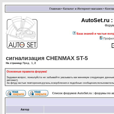
Главная
•
Каталог и Интернет-магазин
•
Конта
AutoSet.ru
Форум
База знаний и частые воп
Профил
сигнализация CHENMAX ST-5
На страницу
Пред.
1
,
2
Основные правила форума!
Задавая вопрос, пожалуйста не забывайте указывать как минимум следующие данные:
автомат).
За флуд,частые повторения,ругань,оскорбления и подобные сообщения,пользователь 
Список форумов AutoSet.ru : форумы по а
Автор