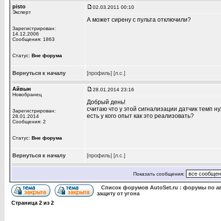
pisto
02.03.2011 00:10
Эксперт
А может сирену с пульта отключили?
Зарегистрирован:
14.12.2006
Сообщения: 1863
Статус:
Вне форума
Вернуться к началу
[профиль]
[л.с.]
Айвын
28.01.2014 23:16
Новобранец
Добрый день!
считаю что у этой сигнализации датчик темп н
Зарегистрирован:
есть у кого опыт как это реализовать?
28.01.2014
Сообщения: 2
Статус:
Вне форума
Вернуться к началу
[профиль]
[л.с.]
Показать сообщения:
Список форумов AutoSet.ru : форумы по а
защиту от угона
Страница
2
из
2