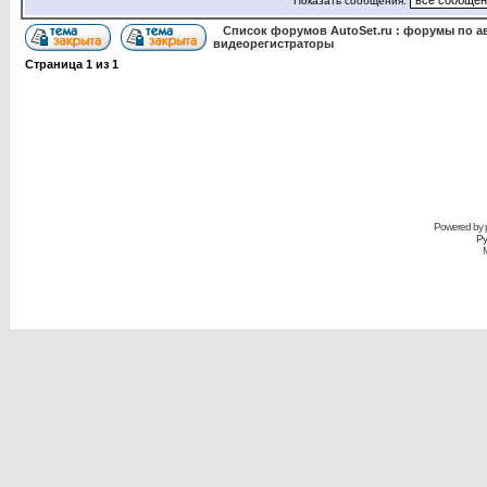
Показать сообщения:
Список форумов AutoSet.ru : форумы по а
видеорегистраторы
Страница
1
из
1
Powered by
Ру
M