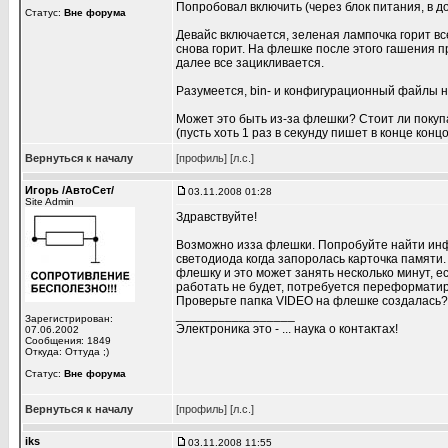
Попробовал включить (через блок питания, в 
Статус:
Вне форума
Девайс включается, зеленая лампочка горит все
снова горит. На флешке после этого гашения пр
далее все зацикливается.
Разумеется, bin- и конфигурационный файлы н
Может это быть из-за флешки? Стоит ли покуп
(пусть хоть 1 раз в секунду пишет в конце концо
Вернуться к началу
[профиль]
[л.с.]
Игорь /АвтоСет/
03.11.2008 01:28
Site Admin
Здравствуйте!
Возможно изза флешки. Попробуйте найти инф
светодиода когда запоролась карточка памяти
флешку и это может занять несколько минут, е
работать не будет, потребуется переформати
Проверьте папка VIDEO на флешке создалась?
_________________
Зарегистрирован:
Электроника это - ... наука о контактах!
07.06.2002
Сообщения: 1849
Откуда: Оттуда ;)
Статус:
Вне форума
Вернуться к началу
[профиль]
[л.с.]
iks
03.11.2008 11:55