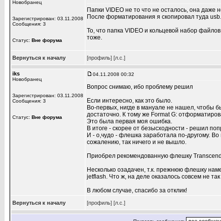
Новобранец
Папки VIDEO не то что не осталось, она даже н
После форматирования я скопировал туда usb.bin
Зарегистрирован: 03.11.2008
Сообщения: 3
То, что папка VIDEO и кольцевой набор файлов
тоже.
Статус:
Вне форума
Вернуться к началу
[профиль]
[л.с.]
iks
04.11.2008 00:32
Новобранец
Вопрос снимаю, ибо проблему решил
Зарегистрирован: 03.11.2008
Если интересно, как это было.
Сообщения: 3
Во-первых, нигде в мануале не нашел, чтобы бы
достаточно. К тому же Format G: отформатиров
Статус:
Вне форума
Это была первая моя ошибка.
В итоге - скорее от безысходности - решил по
И - о,чудо - флешка заработала по-другому. Во
сожалению, так ничего и не вышло.
Приобрел рекомендованную флешку Transcend je
Несколько озадачен, т.к. прежнюю флешку наме
jetflash. Что ж, на деле оказалось совсем не 
В любом случае, спасибо за отклик!
Вернуться к началу
[профиль]
[л.с.]