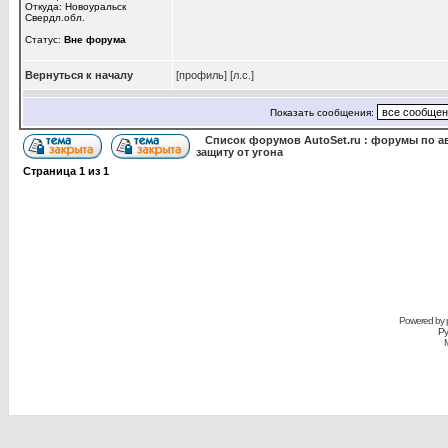
Откуда: Новоуральск
Свердл.обл.
Статус:
Вне форума
Вернуться к началу
[профиль]
[л.с.]
Показать сообщения:
Список форумов AutoSet.ru : форумы по а
защиту от угона
Страница
1
из
1
Powered by
Ру
M