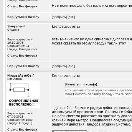
Ну и понятное дело без пальчика есть вероятн
Статус:
Вне форума
Вернуться к началу
[профиль]
[л.с.]
Slavyanerm
07.03.2009 06:32
Студент
есть мнение что ни одна сигналка с дисплеем 
Зарегистрирован:
16.10.2008
может сказать по этому поводу? так ли это?
Сообщения: 24
Откуда: Владивосток
Статус:
Вне форума
Вернуться к началу
[профиль]
[л.с.]
Игорь /АвтоСет/
07.03.2009 12:48
Site Admin
Slavyanerm писал(а):
есть мнение что ни одна сигналка с диспле
может сказать по этому поводу? так ли это?
...дисплей на брелке и радиус действия связи 
используемый протокол связи. Системы с Кейл
Зарегистрирован:
Но если система работает по протоколу диалог
07.06.2002
Сообщения: 1849
крайней мере быстро. Предпологая следующий 
Откуда: Оттуда ;)
радиусом действия Пандора, Мэджик Системс,
_________________
Статус:
Вне форума