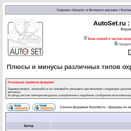
Главная
•
Каталог и Интернет-магазин
•
Конта
AutoSet.ru
Форум
База знаний и частые воп
Профил
Плюсы и минусы различных типов охр
Основные правила форума!
Задавая вопрос, пожалуйста не забывайте указывать как минимум следующие данные:
автомат).
За флуд,частые повторения,ругань,оскорбления и подобные сообщения,пользователь 
Список форумов AutoSet.ru : форумы по а
Автор