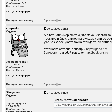
10.06.2008
Сообщения: 543
Откуда: г. Омск
Статус:
Вне форума
Вернуться к началу
[профиль]
[л.с.]
sunpaulo
30.01.2009 18:52
Студент
А я вот например считаю, что механическая з
поставили блокиравтор на руль..дык они ее вск
уже без колес. Достаточно стандартной сигналк
_________________
Установка автосигнализаций
http://ugona.net
Запчасти на любой кошелек
http://bestparts.ru
Зарегистрирован:
30.01.2009
Сообщения: 5
Откуда: Москва
Статус:
Вне форума
Вернуться к началу
[профиль]
[л.с.]
Slavyanerm
07.03.2009 06:28
Студент
Игорь /АвтоСет/ писал(а):
Зарегистрирован:
Биометрические иммобилайзеры по отпечат
16.10.2008
Сообщения: 24
Откуда: Владивосток