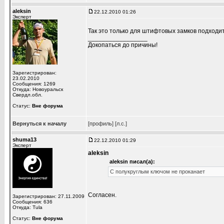
aleksin
22.12.2010 01:26
Эксперт
Так это только для штифтовых замков подходи
_________________
Докопаться до причины!
Зарегистрирован:
23.02.2010
Сообщения: 1269
Откуда: Новоуральск
Свердл.обл.
Статус:
Вне форума
Вернуться к началу
[профиль]
[л.с.]
shuma13
22.12.2010 01:29
Эксперт
aleksin
aleksin писал(а):
С полукруглым ключом не проканает
Согласен.
Зарегистрирован: 27.11.2009
Сообщения: 636
Откуда: Tula
Статус:
Вне форума