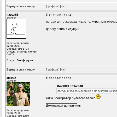
Вернуться к началу
[профиль]
[л.с.]
павел55
22.12.2010 11:04
Эксперт
погоди а что за механика с полукруглым ключо
_________________
дорогу осилит идущий
Зарегистрирован:
22.08.2007
Сообщения: 1704
Откуда: столица сибири
ОМСК
Статус:
Вне форума
Вернуться к началу
[профиль]
[л.с.]
aleksin
22.12.2010 13:53
Эксперт
павел55 писал(а):
погоди а что за механика с полукруглым к
как,а блокиратор рулевого вала?
_________________
Докопаться до причины!
Зарегистрирован:
23.02.2010
Сообщения: 1269