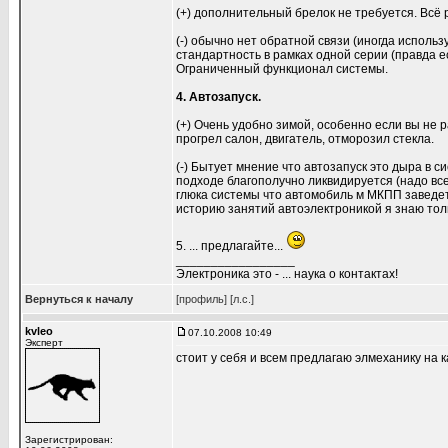
(+) дополнительный брелок не требуется. Всё 
(-) обычно нет обратной связи (иногда испол
стандартность в рамках одной серии (правда 
Ограниченный функционал системы.
4. Автозапуск.
(+) Очень удобно зимой, особенно если вы не 
прогрел салон, двигатель, отморозил стекла.
(-) Бытует мнение что автозапуск это дыра в 
подходе благополучно ликвидируется (надо все
глюка системы что автомобиль м МКПП заведет
историю занятий автоэлектроникой я знаю тол
5. ... предлагайте...
_________________
Электроника это - ... наука о контактах!
Вернуться к началу
[профиль]
[л.с.]
kvleo
07.10.2008 10:49
Эксперт
стоит у себя и всем предлагаю элмеханику на к
Зарегистрирован: