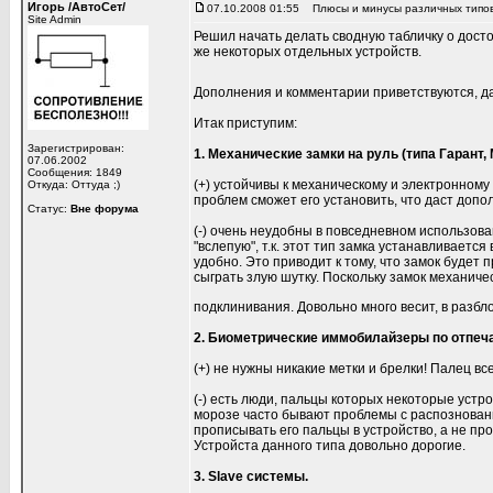
Игорь /АвтоСет/
07.10.2008 01:55
Плюсы и минусы различных типов 
Site Admin
Решил начать делать сводную табличку о досто
же некоторых отдельных устройств.
Дополнения и комментарии приветствуются, да
Итак приступим:
Зарегистрирован:
1. Механические замки на руль (типа Гарант,
07.06.2002
Сообщения: 1849
(+) устойчивы к механическому и электронному
Откуда: Оттуда ;)
проблем сможет его установить, что даст доп
Статус:
Вне форума
(-) очень неудобны в повседневном использова
"вслепую", т.к. этот тип замка устанавливаетс
удобно. Это приводит к тому, что замок будет 
сыграть злую шутку. Поскольку замок механиче
подклинивания. Довольно много весит, в разб
2. Биометрические иммобилайзеры по отпеча
(+) не нужны никакие метки и брелки! Палец вс
(-) есть люди, пальцы которых некоторые устро
морозе часто бывают проблемы с распозновани
прописывать его пальцы в устройство, а не про
Устройста данного типа довольно дорогие.
3. Slave системы.