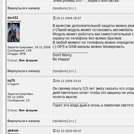
Электроника это - ... наука о контактах!
Вернуться к началу
[профиль]
[л.с.]
dor151
19.11.2009 18:37
Советник
В качестве дополнительной защиты можно рек
(+)Такой модуль может остановить автомобиль
Модуль может работать как самостоятельная с
охрану по телефону без всяких брелков.
В любой момент по телефону можно определит
(-) GPS и GSM каналы можно блокировать.
Зарегистрирован: 19.11.2009
Сообщения: 139
_________________
Откуда: SPB
Don't Worry,
Be Happy!
Статус:
Вне форума
Вернуться к началу
[профиль]
[л.с.]
Ioj75
09.12.2009 23:41
Студент
Он своему опыту (15 лет )могу сказать что от
действительно хочет чтобы его машину не угнал
Зарегистрирован:
полета мысли.
05.12.2009
Сообщения: 15
_________________
Горит это когда дым и огонь а лампочки светятс
Статус:
Вне форума
Вернуться к началу
[профиль]
[л.с.]
aleksin
22.12.2010 00:37
Эксперт