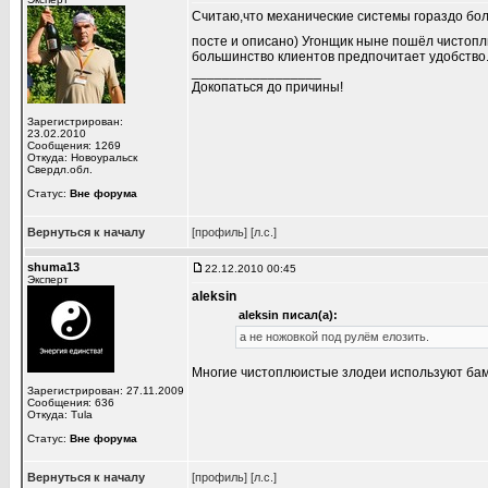
Считаю,что механические системы гораздо бол
посте и описано) Угонщик ныне пошёл чистоплю
большинство клиентов предпочитает удобство
_________________
Докопаться до причины!
Зарегистрирован:
23.02.2010
Сообщения: 1269
Откуда: Новоуральск
Свердл.обл.
Статус:
Вне форума
Вернуться к началу
[профиль]
[л.с.]
shuma13
22.12.2010 00:45
Эксперт
aleksin
aleksin писал(а):
а не ножовкой под рулём елозить.
Многие чистоплюистые злодеи используют бамп
Зарегистрирован: 27.11.2009
Сообщения: 636
Откуда: Tula
Статус:
Вне форума
Вернуться к началу
[профиль]
[л.с.]