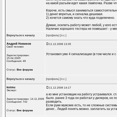
на какой разъем идет какая лампочка. Разве ч
Короче, есть смысл заниматься самостоятельно
1) денег впритык, и сигналка дешевая.
2) хочется самому знать что куда подключено.
Думаю, осилить работу может любой, у кого ес
Наличие хорошего тестера не помешает - у м
Вернуться к началу
[профиль]
[л.с.]
Андрей Новиков
11.12.2006 13:35
Свой человек
Установил уже 4 сигнализации (в том числе и с
Зарегистрирован:
15.04.2005
Сообщения: 49
Статус:
Вне форума
Вернуться к началу
[профиль]
[л.с.]
kotmu
11.12.2006 14:17
Эксперт
а ко мне установщик на работу устраивался. ст
было. ранее 3 года он работал у дилеров, но 
Зарегистрирован: 14.11.2006
разводить.
Сообщения: 742
Если руки мужские есть, то не сложные системы
денег... Людей понять можно. заплатить за уста
Статус:
Вне форума