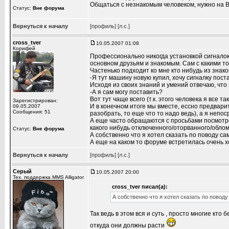
Общаться с незнакомым человеком, нужно на В
Статус:
Вне форума
Вернуться к началу
[профиль]
[л.с.]
cross_tver
10.05.2007 01:08
Корифей
Профессионально никогда установкой сигналок 
основном друзьям и знакомым. Сам с какими то 
Частенько подходит ко мне кто нибудь из знако
-Я тут машину новую купил, хочу сигналку пост
Исходя из своих знаний и умений отвечаю, что 
-А я сам могу поставить?
Вот тут чаще всего (т.к. этого человека я все т
Зарегистрирован:
И в конечном итоге мы вместе, ессно предвари
09.05.2007
Сообщения: 51
разобрать, то еще что то надо ведь), а я неп
А еще часто обращаются с просьбами посмотре
какого нибудь отключенного/оторванного/обло
Статус:
Вне форума
А собственно что я хотел сказать по поводу сам
А еще на каком то форуме встретилась очень х
Вернуться к началу
[профиль]
[л.с.]
Серый
10.05.2007 20:00
Тех. поддержка MMS Alligator
cross_tver писал(а):
А собственно что я хотел сказать по поводу 
Так ведь в этом вся и суть , просто многие кто 
откуда они должны расти