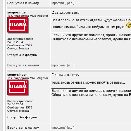
Вернуться к началу
[профиль]
[л.с.]
serge-singer
11.12.2006 14:59
Тех. поддержка MMS Alligator
Всем спасибо за отклики,если будут желания 
своими силами" или что нибудь в этом роде.
_________________
Если ни что другое не помогает, прочти, наконе
Зарегистрирован:
Общаться с незнакомым человеком, нужно на В
24.06.2004
Сообщения: 3572
Откуда: Москва
Статус:
Вне форума
Вернуться к началу
[профиль]
[л.с.]
serge-singer
10.04.2007 12:27
Тех. поддержка MMS Alligator
тема вновь открыта,можно писАть отзывы...
_________________
Если ни что другое не помогает, прочти, наконе
Общаться с незнакомым человеком, нужно на В
Зарегистрирован:
24.06.2004
Сообщения: 3572
Откуда: Москва
Статус:
Вне форума
Вернуться к началу
[профиль]
[л.с.]