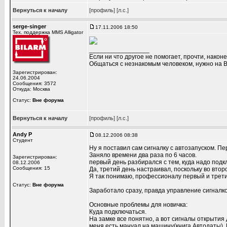
Вернуться к началу
[профиль]
[л.с.]
serge-singer
17.11.2006 18:50
Тех. поддержка MMS Alligator
_________________
Если ни что другое не помогает, прочти, наконе
Общаться с незнакомым человеком, нужно на В
Зарегистрирован:
24.06.2004
Сообщения: 3572
Откуда: Москва
Статус:
Вне форума
Вернуться к началу
[профиль]
[л.с.]
Andy P
08.12.2006 08:38
Студент
Ну я поставил сам сигналку с автозапуском. Пе
Заняло времени два раза по 6 часов.
Зарегистрирован:
первый день разбирался с тем, куда надо подк
08.12.2006
Сообщения: 15
Да, третий день настраивал, поскольку во втор
Я так понимаю, профессионалу первый и трети
Статус:
Вне форума
Заработало сразу, правда управление сигналк
Основные проблемы для новичка:
Куда подключаться.
На замке все понятно, а вот сигналы открытия 
меня есть мануал на машину(книга Автодаты). 