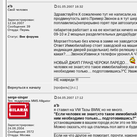
a'b
01.05.2007 16:32
Свой человек
Здравствуйте.К сожалению тут не написали,на 
продвинутость авто.Пример:Звонок-а я тут ше
Зарегистрирован:
поплавились(непрерывно горят при автозапуск
12.04.2007
Сообщения: 39
габаритов работает а на ее контактах ничего н
Откуда: Пермь
09-10 и 2 мощных разделительных диода(будет 
Статус:
Вне форума
Моргает!только без ключа в замке не заводится
Ответ:Иммобилайзер стоит заводской на маши
индикация дверей раздельная) либо релюшку с
какая?......Звонок:Извини,я телефон уронил.
НОВЫЙ ДЖИП ГРАНД ЧЕРОКИ ЛАРЕДО....
человек не знает,что такое иммобилайзер,как е
необходимо только.... подготовившись?"С Уваж
_________________
НЕ навреди !!!
Вернуться к началу
[профиль]
[л.с.]
serge-singer
04.05.2007 17:12
Тех. поддержка MMS Alligator
a'b
я ставил на VW Тазы BMW, но не много.
"Если человек не знает,что такое иммобилайз
ним необходимо только.... подготовившись?"
установщикамм в вашем городе,если это не Мо
Зарегистрирован:
Можно сказать,что ща спалишь пол авто и будеш
24.06.2004
_________________
Сообщения: 3572
Откуда: Москва
Если ни что другое не помогает, прочти, наконе