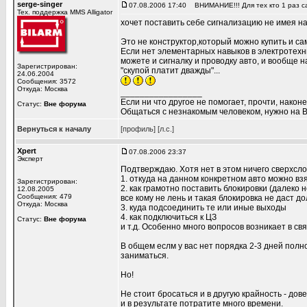
serge-singer
07.08.2006 17:40
ВНИМАНИЕ!!! Для тех кто 1 раз са
Тех. поддержка MMS Alligator
хочет поставить себе сигнализацию не имея на
Это не конструктор,который можно купить и сам
Если нет элементарных навыков в электротехни
можете и сигналку и проводку авто, и вообще 
Зарегистрирован:
"скупой платит дважды"...
24.06.2004
Сообщения: 3572
Откуда: Москва
_________________
Если ни что другое не помогает, прочти, наконе
Статус:
Вне форума
Общаться с незнакомым человеком, нужно на В
Вернуться к началу
[профиль]
[л.с.]
Xpert
07.08.2006 23:37
Эксперт
Подтверждаю. Хотя нет в этом ничего сверхсл
1. откуда на данном конкретном авто можно вз
Зарегистрирован:
2. как грамотно поставить блокировки (далеко 
12.08.2005
Сообщения: 479
все кому не лень и такая блокировка не даст д
Откуда: Москва
3. куда подсоединить те или иные выходы
4. как подключиться к ЦЗ
Статус:
Вне форума
и т.д. Особенно много вопросов возникает в св
В общем еслм у вас нет порядка 2-3 дней полно
заниматься.
Но!
Не стоит бросаться и в другую крайность - до
и в результате потратите много времени.