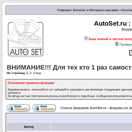
Главная
•
Каталог и Интернет-магазин
•
Конта
AutoSet.ru
Форум
База знаний и частые воп
Профил
ВНИМАНИЕ!!! Для тех кто 1 раз самосто
На страницу
1
,
2
След.
Основные правила форума!
Задавая вопрос, пожалуйста не забывайте указывать как минимум следующие данные:
автомат).
За флуд,частые повторения,ругань,оскорбления и подобные сообщения,пользователь 
Список форумов AutoSet.ru : форумы по а
Автор