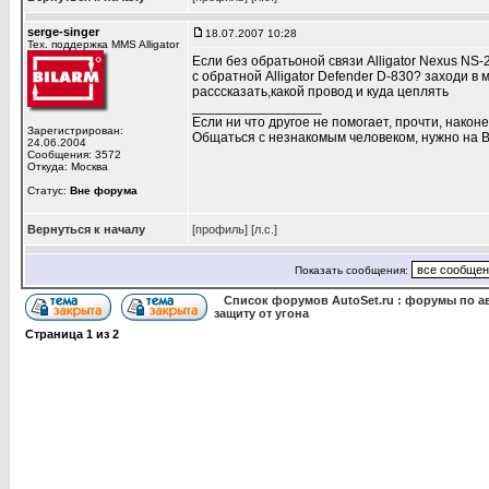
serge-singer
18.07.2007 10:28
Тех. поддержка MMS Alligator
Если без обратьоной связи Alligator Nexus NS-
с обратной Alligator Defender D-830? заходи 
расссказать,какой провод и куда цеплять
_________________
Если ни что другое не помогает, прочти, наконе
Зарегистрирован:
Общаться с незнакомым человеком, нужно на В
24.06.2004
Сообщения: 3572
Откуда: Москва
Статус:
Вне форума
Вернуться к началу
[профиль]
[л.с.]
Показать сообщения:
Список форумов AutoSet.ru : форумы по а
защиту от угона
Страница
1
из
2