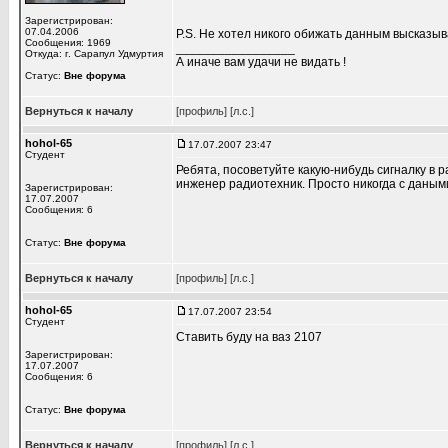
Зарегистрирован:
07.04.2006
P.S. Не хотел никого обижать данным высказы
Сообщения: 1969
_________________
Откуда: г. Сарапул Удмуртия
А иначе вам удачи не видать !
Статус:
Вне форума
Вернуться к началу
[профиль]
[л.с.]
hohol-65
17.07.2007 23:47
Студент
Ребята, посоветуйте какую-нибудь сигналку в 
инженер радиотехник. Просто никогда с даным
Зарегистрирован:
17.07.2007
Сообщения: 6
Статус:
Вне форума
Вернуться к началу
[профиль]
[л.с.]
hohol-65
17.07.2007 23:54
Студент
Ставить буду на ваз 2107
Зарегистрирован:
17.07.2007
Сообщения: 6
Статус:
Вне форума
Вернуться к началу
[профиль]
[л.с.]