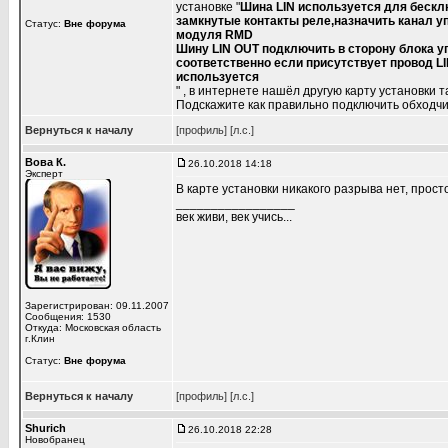
установке "
Шина LIN используется для беск
замкнутые контакты реле,назначить канал у
Статус:
Вне форума
модуля RMD
Шину LIN OUT подключить в сторону блока уп
соответственно если присутствует провод L
используется
" , в интернете нашёл другую карту установки 
Подскажите как правильно подключить обходчик
Вернуться к началу
[профиль]
[л.с.]
Вова К.
26.10.2018 14:18
Эксперт
В карте установки никакого разрыва нет, про
_________________
век живи, век учись...
Зарегистрирован: 09.11.2007
Сообщения: 1530
Откуда: Московская область
г.Клин
Статус:
Вне форума
Вернуться к началу
[профиль]
[л.с.]
Shurich
26.10.2018 22:28
Новобранец