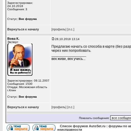
Зарегистрирован:
24.10.2018
Сообщения: 3
Статус:
Вне форума
Вернуться к началу
[профиль]
[л.с.]
Вова К.
28.10.2018 13:14
Эксперт
Предлагаю начать со способа в карте (без разр
через них попробовать.
_________________
век живи, век учись...
Зарегистрирован: 09.11.2007
Сообщения: 1530
Откуда: Московская область
г.Клин
Статус:
Вне форума
Вернуться к началу
[профиль]
[л.с.]
Показать сообщения:
Список форумов AutoSet.ru : форумы по а
неисправности