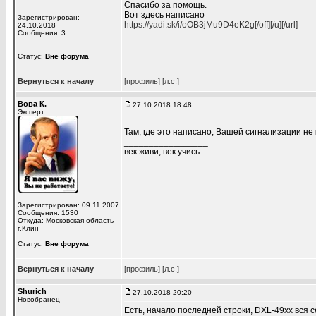
Спасибо за помощь.
Вот здесь написано
Зарегистрирован:
https://yadi.sk/i/oOB3jMu9D4eK2g[/off][/u][/url]
24.10.2018
Сообщения: 3
Статус:
Вне форума
Вернуться к началу
[профиль]
[л.с.]
Вова К.
27.10.2018 18:48
Эксперт
Там, где это написано, Вашей сигнализации нет
_________________
век живи, век учись...
Зарегистрирован: 09.11.2007
Сообщения: 1530
Откуда: Московская область
г.Клин
Статус:
Вне форума
Вернуться к началу
[профиль]
[л.с.]
Shurich
27.10.2018 20:20
Новобранец
Есть, начало последней строки, DXL-49xx вся 