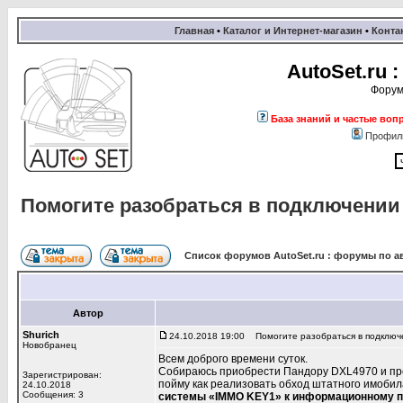
Главная
•
Каталог и Интернет-магазин
•
Конта
AutoSet.ru
Форум
База знаний и частые воп
Профил
Помогите разобраться в подключении
Список форумов AutoSet.ru : форумы по а
Автор
Shurich
24.10.2018 19:00
Помогите разобраться в подключ
Новобранец
Всем доброго времени суток.
Собираюсь приобрести Пандору DXL4970 и пре
Зарегистрирован:
пойму как реализовать обход штатного имобила
24.10.2018
Сообщения: 3
системы «IMMO KEY1» к информационному п