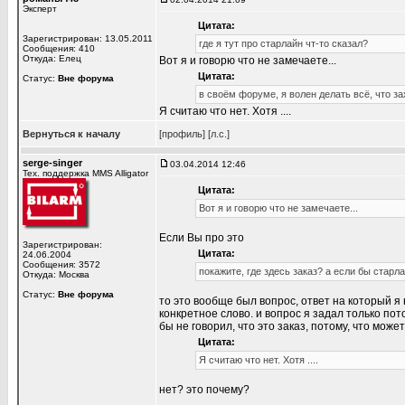
Эксперт
Цитата:
Зарегистрирован: 13.05.2011
где я тут про старлайн чт-то сказал?
Сообщения: 410
Откуда: Елец
Вот я и говорю что не замечаете...
Цитата:
Статус:
Вне форума
в своём форуме, я волен делать всё, что за
Я считаю что нет. Хотя ....
Вернуться к началу
[профиль]
[л.с.]
serge-singer
03.04.2014 12:46
Тех. поддержка MMS Alligator
Цитата:
Вот я и говорю что не замечаете...
Если Вы про это
Зарегистрирован:
Цитата:
24.06.2004
Сообщения: 3572
покажите, где здесь заказ? а если бы старл
Откуда: Москва
Статус:
Вне форума
то это вообще был вопрос, ответ на который я
конкретное слово. и вопрос я задал только пот
бы не говорил, что это заказ, потому, что мож
Цитата:
Я считаю что нет. Хотя ....
нет? это почему?
_________________