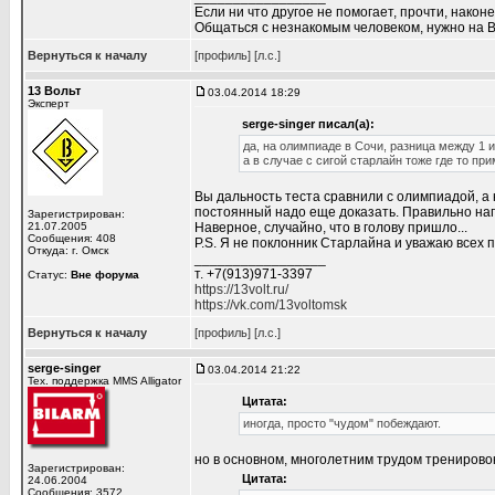
Если ни что другое не помогает, прочти, наконе
Общаться с незнакомым человеком, нужно на В
Вернуться к началу
[профиль]
[л.с.]
13 Вольт
03.04.2014 18:29
Эксперт
serge-singer писал(а):
да, на олимпиаде в Сочи, разница между 1 и 
а в случае с сигой старлайн тоже где то п
Вы дальность теста сравнили с олимпиадой, а 
постоянный надо еще доказать. Правильно напи
Зарегистрирован:
21.07.2005
Наверное, случайно, что в голову пришло...
Сообщения: 408
P.S. Я не поклонник Старлайна и уважаю всех 
Откуда: г. Омск
_________________
т. +7(913)971-3397
Статус:
Вне форума
https://13volt.ru/
https://vk.com/13voltomsk
Вернуться к началу
[профиль]
[л.с.]
serge-singer
03.04.2014 21:22
Тех. поддержка MMS Alligator
Цитата:
иногда, просто "чудом" побеждают.
но в основном, многолетним трудом тренирово
Зарегистрирован:
Цитата:
24.06.2004
Сообщения: 3572