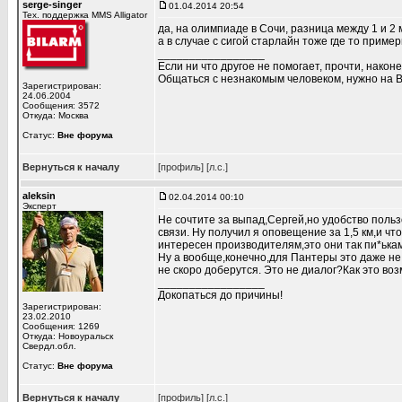
serge-singer
01.04.2014 20:54
Тех. поддержка MMS Alligator
да, на олимпиаде в Сочи, разница между 1 и 2 м
а в случае с сигой старлайн тоже где то прим
_________________
Если ни что другое не помогает, прочти, наконе
Общаться с незнакомым человеком, нужно на В
Зарегистрирован:
24.06.2004
Сообщения: 3572
Откуда: Москва
Статус:
Вне форума
Вернуться к началу
[профиль]
[л.с.]
aleksin
02.04.2014 00:10
Эксперт
Не сочтите за выпад,Сергей,но удобство польз
связи. Ну получил я оповещение за 1,5 км,и ч
интересен производителям,это они так пи*ькам
Ну а вообще,конечно,для Пантеры это даже не
не скоро доберутся. Это не диалог?Как это во
_________________
Докопаться до причины!
Зарегистрирован:
23.02.2010
Сообщения: 1269
Откуда: Новоуральск
Свердл.обл.
Статус:
Вне форума
Вернуться к началу
[профиль]
[л.с.]