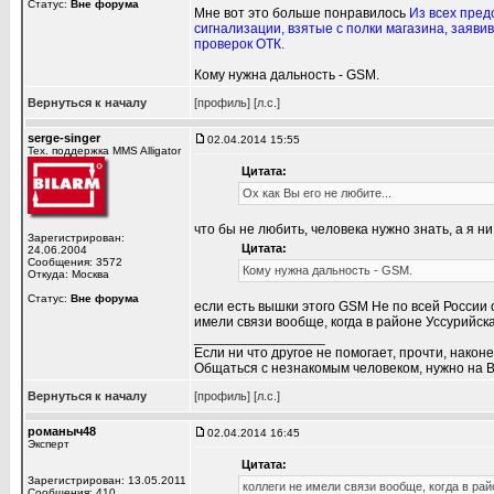
Статус:
Вне форума
Мне вот это больше понравилось
Из всех пред
сигнализации, взятые с полки магазина, заяви
проверок ОТК.
Кому нужна дальность - GSM.
Вернуться к началу
[профиль]
[л.с.]
serge-singer
02.04.2014 15:55
Тех. поддержка MMS Alligator
Цитата:
Ох как Вы его не любите...
что бы не любить, человека нужно знать, а я ни
Зарегистрирован:
Цитата:
24.06.2004
Сообщения: 3572
Кому нужна дальность - GSM.
Откуда: Москва
Статус:
Вне форума
если есть вышки этого GSM Не по всей России 
имели связи вообще, когда в районе Уссурийска
_________________
Если ни что другое не помогает, прочти, наконе
Общаться с незнакомым человеком, нужно на В
Вернуться к началу
[профиль]
[л.с.]
романыч48
02.04.2014 16:45
Эксперт
Цитата:
Зарегистрирован: 13.05.2011
коллеги не имели связи вообще, когда в рай
Сообщения: 410