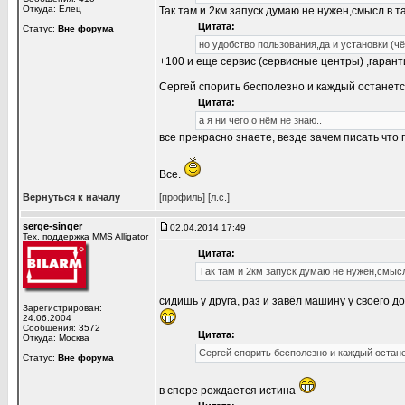
Откуда: Елец
Так там и 2км запуск думаю не нужен,смысл в т
Цитата:
Статус:
Вне форума
но удобство пользования,да и установки (ч
+100 и еще сервис (сервисные центры) ,гарант
Сергей спорить бесполезно и каждый останется 
Цитата:
а я ни чего о нём не знаю..
все прекрасно знаете, везде зачем писать что
Все.
Вернуться к началу
[профиль]
[л.с.]
serge-singer
02.04.2014 17:49
Тех. поддержка MMS Alligator
Цитата:
Так там и 2км запуск думаю не нужен,смысл
сидишь у друга, раз и завёл машину у своего дом
Зарегистрирован:
24.06.2004
Сообщения: 3572
Цитата:
Откуда: Москва
Сергей спорить бесполезно и каждый останет
Статус:
Вне форума
в споре рождается истина