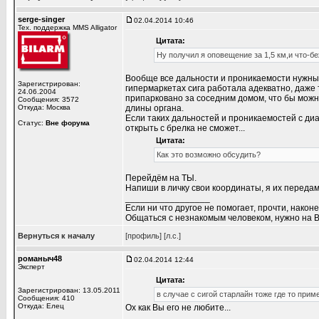
serge-singer
02.04.2014 10:46
Тех. поддержка MMS Alligator
Цитата:
Ну получил я оповещение за 1,5 км,и что-б
Вообще все дальности и проникаемости нужны н
Зарегистрирован:
гипермаркетах сига работала адекватно, даже 
24.06.2004
припарковано за соседним домом, что бы можно
Сообщения: 3572
Откуда: Москва
длины органа.
Если таких дальностей и проникаемостей с диа
Статус:
Вне форума
открыть с брелка не сможет...
Цитата:
Как это возможно обсудить?
Перейдём на ТЫ.
Напиши в личку свои координаты, я их переда
_________________
Если ни что другое не помогает, прочти, наконе
Общаться с незнакомым человеком, нужно на В
Вернуться к началу
[профиль]
[л.с.]
романыч48
02.04.2014 12:44
Эксперт
Цитата:
Зарегистрирован: 13.05.2011
в случае с сигой старлайн тоже где то при
Сообщения: 410
Откуда: Елец
Ох как Вы его не любите...