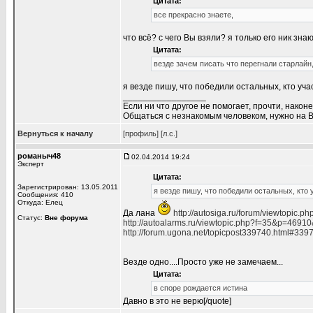
Цитата:
все прекрасно знаете,
что всё? с чего Вы взяли? я только его ник знаю
Цитата:
везде зачем писать что перегнали старлайн
я везде пишу, что победили остальных, кто уч
_________________
Если ни что другое не помогает, прочти, наконе
Общаться с незнакомым человеком, нужно на В
Вернуться к началу
[профиль]
[л.с.]
романыч48
02.04.2014 19:24
Эксперт
Цитата:
Зарегистрирован: 13.05.2011
я везде пишу, что победили остальных, кто
Сообщения: 410
Откуда: Елец
Да лана
http://autosiga.ru/forum/viewtopic.p
Статус:
Вне форума
http://autoalarms.ru/viewtopic.php?f=35&p=46
http://forum.ugona.net/topicpost339740.html#339
Везде одно....Просто уже не замечаем...
Цитата:
в споре рождается истина
Давно в это не верю[/quote]