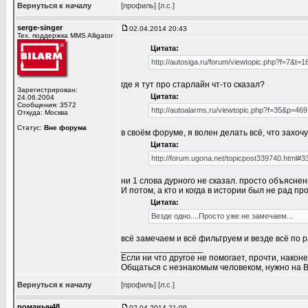
Вернуться к началу
[профиль]
[л.с.]
serge-singer
02.04.2014 20:43
Тех. поддержка MMS Alligator
Цитата:
http://autosiga.ru/forum/viewtopic.php?f=7&t=1
где я тут про старлайн чт-то сказал?
Зарегистрирован:
Цитата:
24.06.2004
Сообщения: 3572
http://autoalarms.ru/viewtopic.php?f=35&p=
Откуда: Москва
Статус:
Вне форума
в своём форуме, я волен делать всё, что захочу
Цитата:
http://forum.ugona.net/topicpost339740.html#
ни 1 слова дурного не сказал. просто объясне
И потом, а кто и когда в истории был не рад п
Цитата:
Везде одно....Просто уже не замечаем...
всё замечаем и всё фильтруем и везде всё по 
_________________
Если ни что другое не помогает, прочти, наконе
Общаться с незнакомым человеком, нужно на В
Вернуться к началу
[профиль]
[л.с.]
романыч48
02.04.2014 21:09