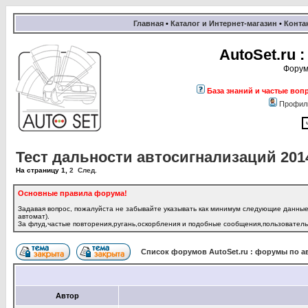
Главная
•
Каталог и Интернет-магазин
•
Конта
AutoSet.ru
Форум
База знаний и частые воп
Профил
Тест дальности автосигнализаций 201
На страницу
1
,
2
След.
Основные правила форума!
Задавая вопрос, пожалуйста не забывайте указывать как минимум следующие данные:
автомат).
За флуд,частые повторения,ругань,оскорбления и подобные сообщения,пользователь 
Список форумов AutoSet.ru : форумы по а
Автор