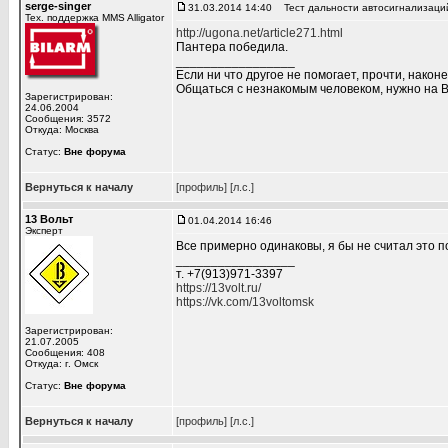
serge-singer
31.03.2014 14:40
Тест дальности автосигнализаций
Тех. поддержка MMS Alligator
http://ugona.net/article271.html
Пантера победила.
_________________
Если ни что другое не помогает, прочти, наконе
Общаться с незнакомым человеком, нужно на В
Зарегистрирован:
24.06.2004
Сообщения: 3572
Откуда: Москва
Статус:
Вне форума
Вернуться к началу
[профиль]
[л.с.]
13 Вольт
01.04.2014 16:46
Эксперт
Все примерно одинаковы, я бы не считал это п
_________________
т. +7(913)971-3397
https://13volt.ru/
https://vk.com/13voltomsk
Зарегистрирован:
21.07.2005
Сообщения: 408
Откуда: г. Омск
Статус:
Вне форума
Вернуться к началу
[профиль]
[л.с.]