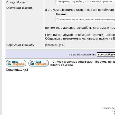
Наверное, случайно, что в голову пришло...
Откуда: Москва
Статус:
Вне форума
а его часто в пример ставят, вот и я привёл его
Цитата:
Правильно написали, что вы там чем-то мер
не чем то, а дальностью работы системы, и по
_________________
Если ни что другое не помогает, прочти, наконе
Общаться с незнакомым человеком, нужно на В
Вернуться к началу
[профиль]
[л.с.]
Показать сообщения:
Список форумов AutoSet.ru : форумы по а
защиту от угона
Страница
1
из
2
Powered by
Ру
M