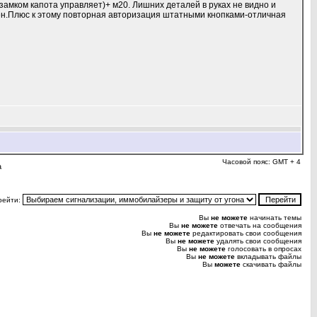
замком капота управляет)+ м20. Лишних деталей в руках не видно и
нужен.Плюс к этому повторная авторизация штатными кнопками-отличная
Часовой пояс: GMT + 4
а
рейти:
Вы
не можете
начинать темы
Вы
не можете
отвечать на сообщения
Вы
не можете
редактировать свои сообщения
Вы
не можете
удалять свои сообщения
Вы
не можете
голосовать в опросах
Вы
не можете
вкладывать файлы
Вы
можете
скачивать файлы