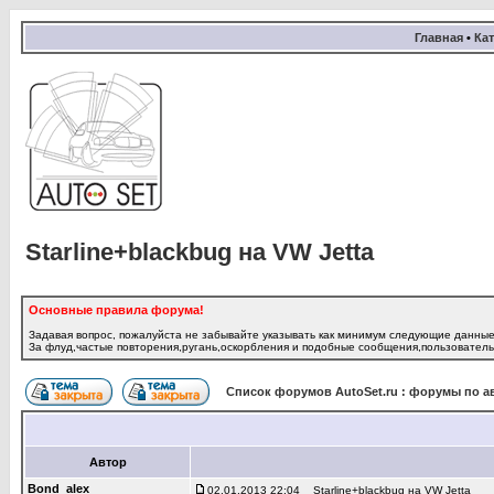
Главная
•
Кат
Starline+blackbug на VW Jetta
Основные правила форума!
Задавая вопрос, пожалуйста не забывайте указывать как минимум следующие данные:
За флуд,частые повторения,ругань,оскорбления и подобные сообщения,пользователь 
Список форумов AutoSet.ru : форумы по а
Автор
Bond_alex
02.01.2013 22:04
Starline+blackbug на VW Jetta