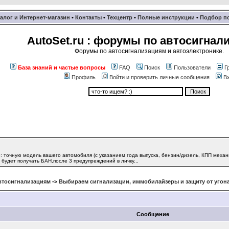
алог и Интернет-магазин
•
Контакты
•
Техцентр
•
Полные инструкции
•
Подбор п
AutoSet.ru : форумы по автосигнал
Форумы по автосигнализациям и автоэлектронике.
База знаний и частые вопросы
FAQ
Поиск
Пользователи
Г
Профиль
Войти и проверить личные сообщения
В
 точную модель вашего автомобиля (с указанием года выпуска, бензин/дизель, КПП механ
будет получать БАН,после 3 предупреждений в личку...
втосигнализациям
->
Выбираем сигнализации, иммобилайзеры и защиту от угон
Сообщение