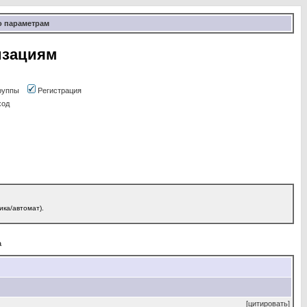
о параметрам
изациям
руппы
Регистрация
ход
ика/автомат).
а
[цитировать]