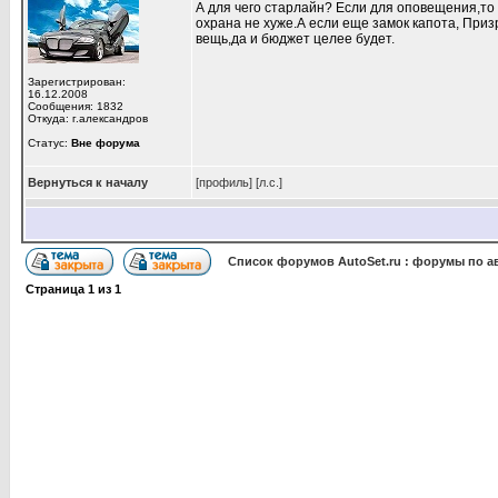
А для чего старлайн? Если для оповещения,то 
охрана не хуже.А если еще замок капота, Приз
вещь,да и бюджет целее будет.
Зарегистрирован:
16.12.2008
Сообщения: 1832
Откуда: г.александров
Статус:
Вне форума
Вернуться к началу
[профиль]
[л.с.]
Список форумов AutoSet.ru : форумы по а
Страница
1
из
1