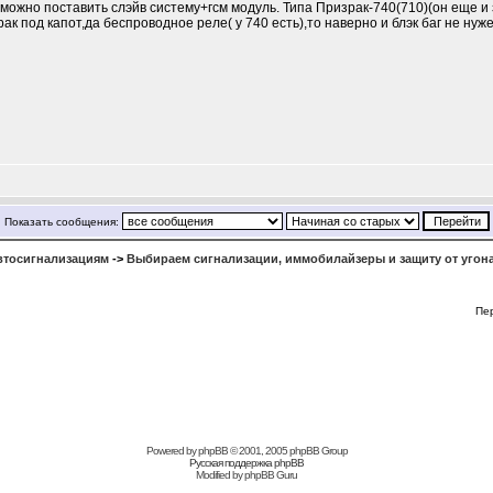
можно поставить слэйв систему+гсм модуль. Типа Призрак-740(710)(он еще и 
рак под капот,да беспроводное реле( у 740 есть),то наверно и блэк баг не 
Показать сообщения:
втосигнализациям
->
Выбираем сигнализации, иммобилайзеры и защиту от угон
Пе
Powered by
phpBB
© 2001, 2005 phpBB Group
Русская поддержка phpBB
Modified by
phpBB Guru