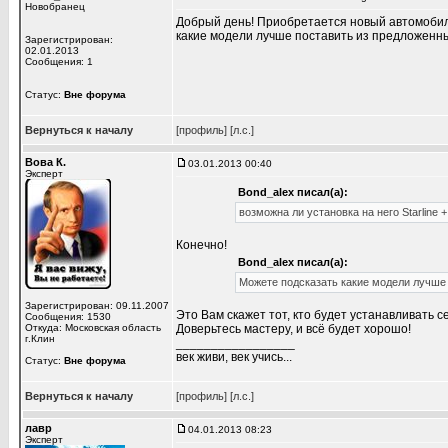
Новобранец
Добрый день! Приобретается новый автомобиль 
какие модели лучше поставить из предложенны
Зарегистрирован:
02.01.2013
Сообщения: 1
Статус:
Вне форума
Вернуться к началу
[профиль]
[л.с.]
Вова К.
03.01.2013 00:40
Эксперт
Bond_alex писал(а):
возможна ли установка на него Starline +
Конечно!
Bond_alex писал(а):
Можете подсказать какие модели лучше 
Зарегистрирован: 09.11.2007
Это Вам скажет тот, кто будет устанавливать с
Сообщения: 1530
Откуда: Московская область
Доверьтесь мастеру, и всё будет хорошо!
г.Клин
_________________
век живи, век учись...
Статус:
Вне форума
Вернуться к началу
[профиль]
[л.с.]
лавр
04.01.2013 08:23
Эксперт