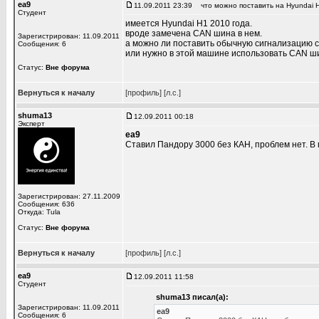
ea9
11.09.2011 23:39
что можно поставить на Hyundai 
Студент
имеется Hyundai H1 2010 года.
вроде замечена CAN шина в нем.
Зарегистрирован: 11.09.2011
а можно ли поставить обычную сигнализацию с
Сообщения: 6
или нужно в этой машине использовать CAN ш
Статус:
Вне форума
Вернуться к началу
[профиль]
[л.с.]
shuma13
12.09.2011 00:18
Эксперт
ea9
Ставил Пандору 3000 без КАН, проблем нет. В 
Зарегистрирован: 27.11.2009
Сообщения: 636
Откуда: Tula
Статус:
Вне форума
Вернуться к началу
[профиль]
[л.с.]
ea9
12.09.2011 11:58
Студент
shuma13 писал(а):
Зарегистрирован: 11.09.2011
ea9
Сообщения: 6