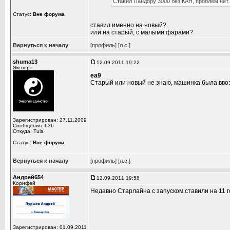
Ставил Пандору 3000 без КАН, проблем нет.
Статус:
Вне форума
ставил именно на новый?
или на старый, с малыми фарами?
Вернуться к началу
[профиль]
[л.с.]
shuma13
12.09.2011 19:22
Эксперт
ea9
Старый или новый не знаю, машинка была ввоз
Зарегистрирован: 27.11.2009
Сообщения: 636
Откуда: Tula
Статус:
Вне форума
Вернуться к началу
[профиль]
[л.с.]
Андрей654
12.09.2011 19:58
Корифей
Недавно Старлайна с запуском ставили на 11 г
Зарегистрирован: 01.09.2011