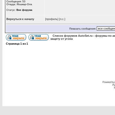
Сообщения: 53
Откуда: Йошкар-Ола
Статус:
Вне форума
Вернуться к началу
[профиль]
[л.с.]
Показать сообщения:
Список форумов AutoSet.ru : форумы по а
защиту от угона
Страница
1
из
1
Powered by
Ру
M