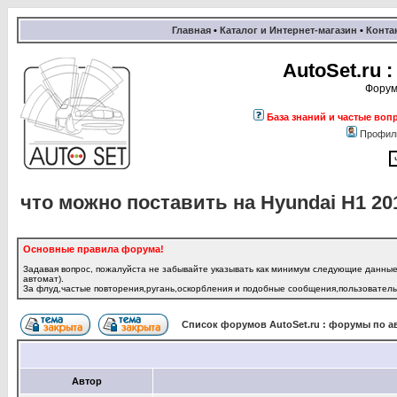
Главная
•
Каталог и Интернет-магазин
•
Конта
AutoSet.ru
Форум
База знаний и частые воп
Профил
что можно поставить на Hyundai H1 20
Основные правила форума!
Задавая вопрос, пожалуйста не забывайте указывать как минимум следующие данные:
автомат).
За флуд,частые повторения,ругань,оскорбления и подобные сообщения,пользователь 
Список форумов AutoSet.ru : форумы по а
Автор