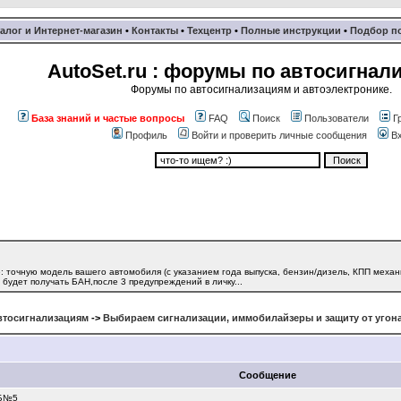
алог и Интернет-магазин
•
Контакты
•
Техцентр
•
Полные инструкции
•
Подбор п
AutoSet.ru : форумы по автосигнал
Форумы по автосигнализациям и автоэлектронике.
База знаний и частые вопросы
FAQ
Поиск
Пользователи
Г
Профиль
Войти и проверить личные сообщения
В
 точную модель вашего автомобиля (с указанием года выпуска, бензин/дизель, КПП механ
будет получать БАН,после 3 предупреждений в личку...
втосигнализациям
->
Выбираем сигнализации, иммобилайзеры и защиту от угон
Сообщение
ПБ№5