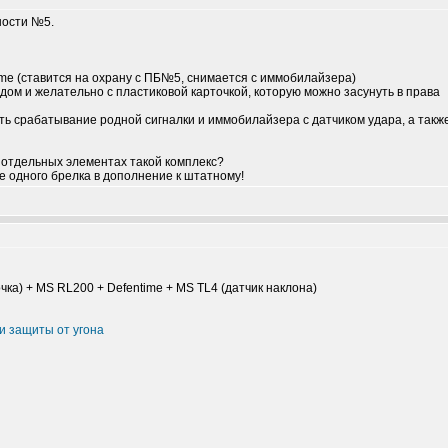
ности №5.
ime (ставится на охрану с ПБ№5, снимается с иммобилайзера)
дом и желательно с пластиковой карточкой, которую можно засунуть в права
ь срабатывание родной сигналки и иммобилайзера с датчиком удара, а такж
ь отдельных элементах такой комплекс?
е одного брелка в дополнение к штатному!
чка) + MS RL200 + Defentime + MS TL4 (датчик наклона)
 и защиты от угона