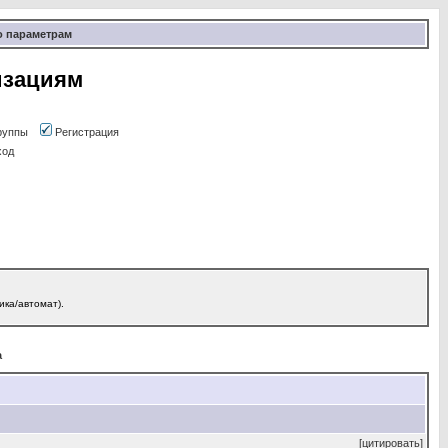
о параметрам
изациям
руппы
Регистрация
ход
ика/автомат).
а
[цитировать]