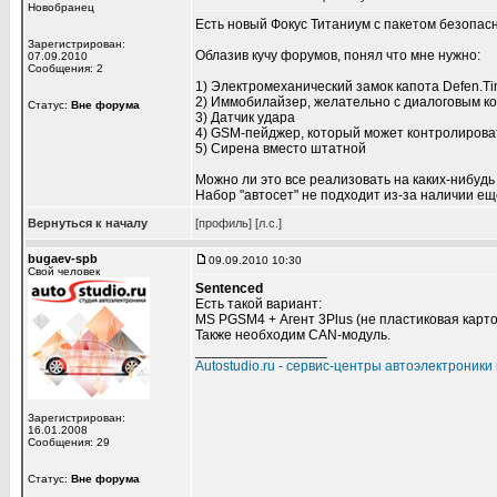
Новобранец
Есть новый Фокус Титаниум с пакетом безопас
Зарегистрирован:
Облазив кучу форумов, понял что мне нужно:
07.09.2010
Сообщения: 2
1) Электромеханический замок капота Defen.T
2) Иммобилайзер, желательно с диалоговым ко
Статус:
Вне форума
3) Датчик удара
4) GSM-пейджер, который может контролироват
5) Сирена вместо штатной
Можно ли это все реализовать на каких-нибуд
Набор "автосет" не подходит из-за наличии ещ
Вернуться к началу
[профиль]
[л.с.]
bugaev-spb
09.09.2010 10:30
Свой человек
Sentenced
Есть такой вариант:
MS PGSM4 + Агент 3Plus (не пластиковая карто
Также необходим CAN-модуль.
_________________
Autostudio.ru - сервис-центры автоэлектроники
Зарегистрирован:
16.01.2008
Сообщения: 29
Статус:
Вне форума