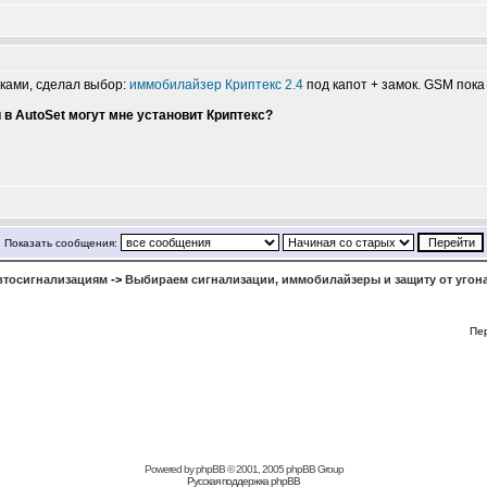
ами, сделал выбор:
иммобилайзер Криптекс 2.4
под капот + замок. GSM пока 
 в AutoSet могут мне установит Криптекс?
Показать сообщения:
втосигнализациям
->
Выбираем сигнализации, иммобилайзеры и защиту от угон
Пе
Powered by
phpBB
© 2001, 2005 phpBB Group
Русская поддержка phpBB