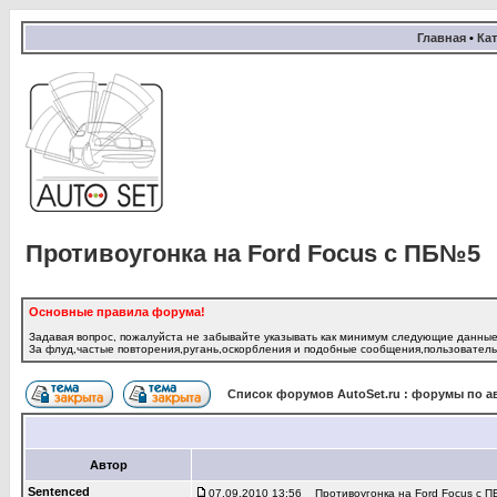
Главная
•
Кат
Противоугонка на Ford Focus с ПБ№5
Основные правила форума!
Задавая вопрос, пожалуйста не забывайте указывать как минимум следующие данные:
За флуд,частые повторения,ругань,оскорбления и подобные сообщения,пользователь 
Список форумов AutoSet.ru : форумы по а
Автор
Sentenced
07.09.2010 13:56
Противоугонка на Ford Focus с 