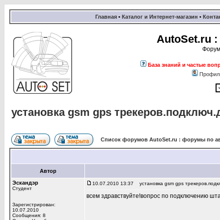
Главная
•
Каталог и Интернет-магазин
•
Конта
AutoSet.ru
Форум
База знаний и частые воп
Профил
установка gsm gps трекеров.подключ.
Список форумов AutoSet.ru : форумы по а
Автор
Эскандэр
10.07.2010 13:37
установка gsm gps трекеров.подк
Студент
всем здравствуйте!вопрос по подключению штат
Зарегистрирован:
10.07.2010
Сообщения: 8