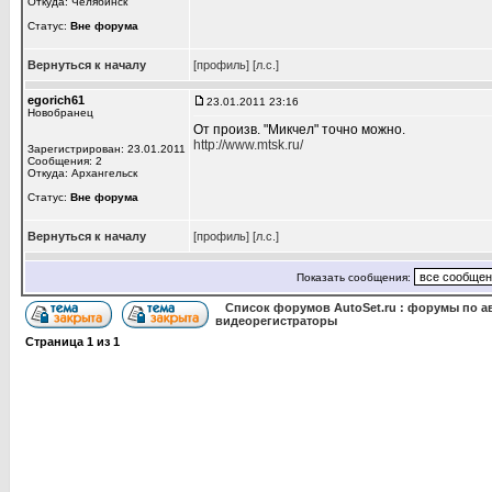
Откуда: Челябинск
Статус:
Вне форума
Вернуться к началу
[профиль]
[л.с.]
egorich61
23.01.2011 23:16
Новобранец
От произв. "Микчел" точно можно.
http://www.mtsk.ru/
Зарегистрирован: 23.01.2011
Сообщения: 2
Откуда: Архангельск
Статус:
Вне форума
Вернуться к началу
[профиль]
[л.с.]
Показать сообщения:
Список форумов AutoSet.ru : форумы по а
видеорегистраторы
Страница
1
из
1